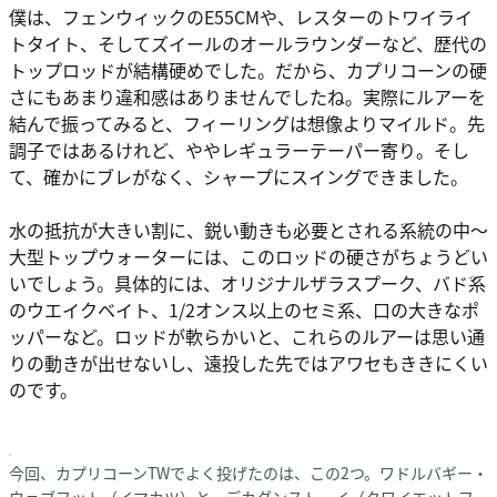
僕は、フェンウィックのE55CMや、レスターのトワイライ
トタイト、そしてズイールのオールラウンダーなど、歴代の
トップロッドが結構硬めでした。だから、カプリコーンの硬
さにもあまり違和感はありませんでしたね。実際にルアーを
結んで振ってみると、フィーリングは想像よりマイルド。先
調子ではあるけれど、ややレギュラーテーパー寄り。そし
て、確かにブレがなく、シャープにスイングできました。
水の抵抗が大きい割に、鋭い動きも必要とされる系統の中～
大型トップウォーターには、このロッドの硬さがちょうどい
いでしょう。具体的には、オリジナルザラスプーク、バド系
のウエイクベイト、1/2オンス以上のセミ系、口の大きなポ
ッパーなど。ロッドが軟らかいと、これらのルアーは思い通
りの動きが出せないし、遠投した先ではアワセもききにくい
のです。
今回、カプリコーンTWでよく投げたのは、この2つ。ワドルバギー・