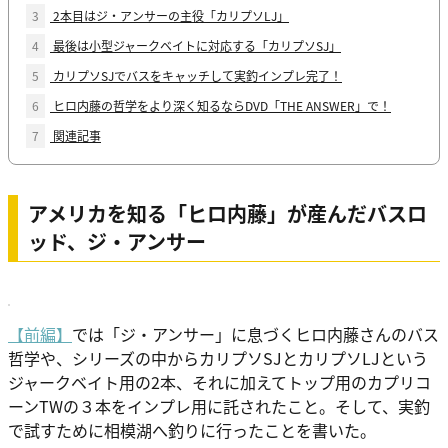
3
2本目はジ・アンサーの主役「カリプソLJ」
4
最後は小型ジャークベイトに対応する「カリプソSJ」
5
カリプソSJでバスをキャッチして実釣インプレ完了！
6
ヒロ内藤の哲学をより深く知るならDVD「THE ANSWER」で！
7
関連記事
アメリカを知る「ヒロ内藤」が産んだバスロ
ッド、ジ・アンサー
【前編】
では「ジ・アンサー」に息づくヒロ内藤さんのバス
哲学や、シリーズの中からカリプソSJとカリプソLJという
ジャークベイト用の2本、それに加えてトップ用のカプリコ
ーンTWの３本をインプレ用に託されたこと。そして、実釣
で試すために相模湖へ釣りに行ったことを書いた。