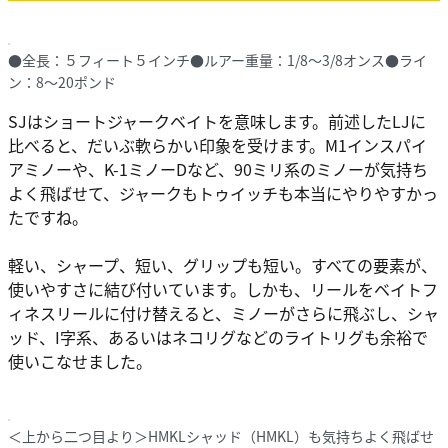
●全長：５フィート５インチ●ルアー重量：1/8〜3/8オンス●ライ
ン：8〜20ポンド
SJはショートジャークベイトを意味します。前述したLJに
比べると、だいぶ軟らかい印象を受けます。M1インスパイ
アミノーや、K-1ミノーDなど、90ミリ系のミノーが気持ち
よく飛ばせて、ジャークもトゥイッチも本当にやりやすかっ
たですね。
軽い、シャープ、短い、グリップも短い。すべての要素が、
使いやすさに結び付いています。しかも、リールをベイトフ
ィネスリールに付け替えると、ミノーがさらに飛ぶし、シャ
ッド、I字系、あるいはネコリグなどのライトリグも余裕で
使いこなせました。
＜上から二つ目より＞HMKLシャッド（HMKL）も気持ちよく飛ばせ