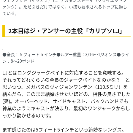
ウェブフット（イマカツ）と、デカダンストーイ（クワイエットフ
ァンク）。ただ引きだけではなく、小技も要求されるトップに適し
ている。
2本目はジ・アンサーの主役「カリプソLJ」
●全長：５フィート５インチ●ルアー重量：3/16〜1/2オンス●ライ
ン：8〜20ポンド
LJとはロングジャークベイトに対応することを意味する。
それってどれくらいの全長のジャークベイトなのかな？ と
思いつつ、メガバスのヴィジョンワンテン（110.5ミリ）を
結んだら、このまま結婚させたいほどの、相性の良さでした
(笑)。オーバーヘッド、サイドキャスト、バックハンドでも
神業のようにキャストが決まり、最初のワンジャークからし
っかり動かせるのです。
まず感じたのは5フィート5インチという絶妙なレングス。