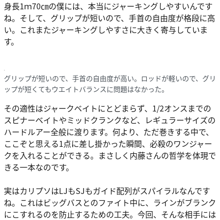
身長1ｍ70㎝の僕には、本当にジャーキングしやすいんです
ね。そして、グリップが短いので、手首の自由度が格段に高
い。これまたジャーキングしやすさに大きく寄与していま
す。
グリップが短いので、手首の自由度が高い。ロッドが軽いので、グリ
ップが短くてもウエイトバランスに問題はなかった。
その適性はジャークベイトにとどまらず、1/2オンスまでの
スピナーベイトやミッドクランクなど、レギュラーサイズの
ハードルアー全般に渡ります。何より、ただ巻きする中で、
ここぞと思える1点に差し掛かった瞬間、必殺のワンジャー
クを入れることができる。まさしく内藤さんの哲学を体現で
きる一本なのです。
実はカリプソはLJもSJもガイド配列がスパイラルなんです
ね。これはビッグバスとのファイト中に、ラインがブランク
にこすれるのを防止するための工夫。今回、そんな相手には