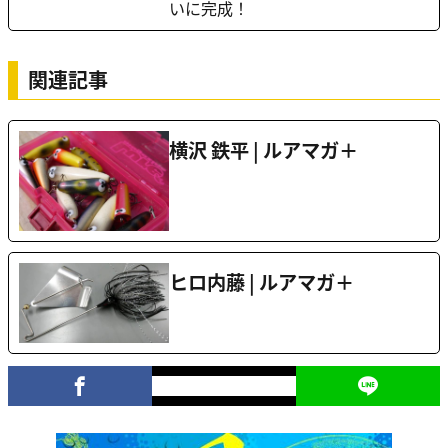
いに完成！
関連記事
横沢 鉄平 | ルアマガ＋
ヒロ内藤 | ルアマガ＋