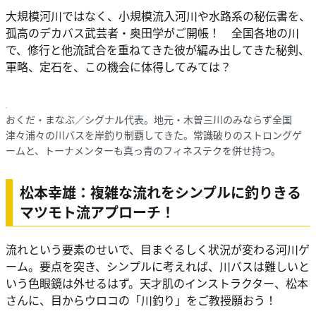
大規模河川ではなく、小規模流入河川や水路系の秘伝書を、
孤高のデカバス武芸者・奥田学がご開帳！ 全国各地の川
で、修行と他流試合を重ねてきた彼が編み出してきた秘剣、
軍略、定石を、この機会に体得してみては？
おくだ・まなぶ／シグナル代表。地元・木曽三川のみならず全国
津々浦々の川バスを岸釣り制覇してきた。常識破りのストロングゲ
ームと、トーナメンターも真っ青のフィネステクを併せ持つ。
松本幸雄：複雑な流れをシンプルに釣りきる
マツモト流アプローチ！
流れという要素のせいで、目まぐるしく状況が変わる河川ゲ
ーム。要点を突き、シンプルに考えれば、川バスは難しいと
いう色眼鏡は外せるはず。天才肌のインストラクター、松本
さんに、目からウロコの「川釣り」をご教授願おう！