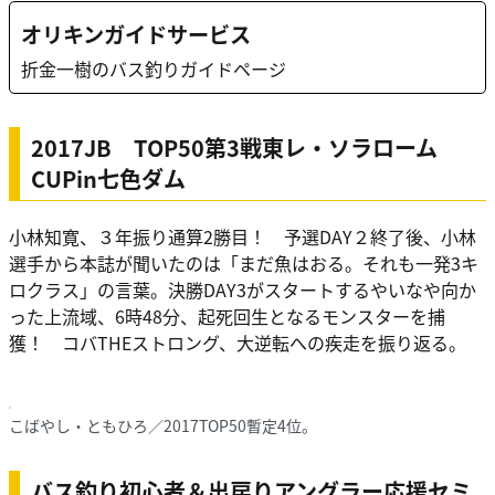
オリキンガイドサービス
折金一樹のバス釣りガイドページ
2017JB TOP50第3戦東レ・ソラローム
CUPin七色ダム
小林知寛、３年振り通算2勝目！ 予選DAY２終了後、小林
選手から本誌が聞いたのは「まだ魚はおる。それも一発3キ
ロクラス」の言葉。決勝DAY3がスタートするやいなや向か
った上流域、6時48分、起死回生となるモンスターを捕
獲！ コバTHEストロング、大逆転への疾走を振り返る。
こばやし・ともひろ／2017TOP50暫定4位。
バス釣り初心者＆出戻りアングラー応援セミ