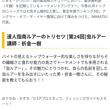
いまえ・かつたか／国内最高峰カテゴリーにおいて、最多勝利数
（８勝）を記録しているトーナメントアングラー。今季のJBトップ
50シリーズでは七色ダム戦8位入賞し、暫定年間ランキング3位。ア
ングラー・オブ・ザ・イヤー獲得に向けて弾みをつけた。IMAKATSU
代表。
達人指南ルアーのトリセツ [第24回]虫ルアー
講師：折金一樹
バイトの見えるトップウォーター的な楽しさを持ちながらそ
の繊細さと食わせ能力の高さでトーナメントでも多用される
「虫ルアー」。その魅力にとりつかれ、自らの名前を冠した
虫ルアーを生み出すにいたった男・折金一樹さんに、その秘
密を教えてもらおう！！
おりかね・かずき／O.S.Pプロスタッフ。フィッシングガイドもスタ
ート！