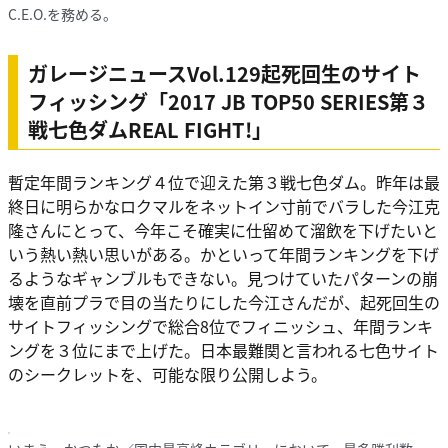
C.E.O.を務める。
ガレージニュースVol.129起死回生のサイト
フィッシング「2017 JB TOP50 SERIES第３
戦七色ダムREAL FIGHT!」
暫定年間ランキング４位で迎えた第３戦七色ダム。昨年は最
終日に明らかなロクマルをネットイン寸前でバラした今江克
隆さんにとって、今年こそ確実に仕留めて溜飲を下げたいと
いう熱い熱い思いがある。かといって年間ランキングを下げ
るようなギャンブルもできない。見つけていたパターンの崩
壊を直前プラで目の当たりにした今江さんだが、起死回生の
サイトフィッシングで総合8位でフィニッシュ、年間ランキ
ングを３位にまで上げた。日本最難関と言われる七色サイト
のシークレットを、可能な限り公開しよう。