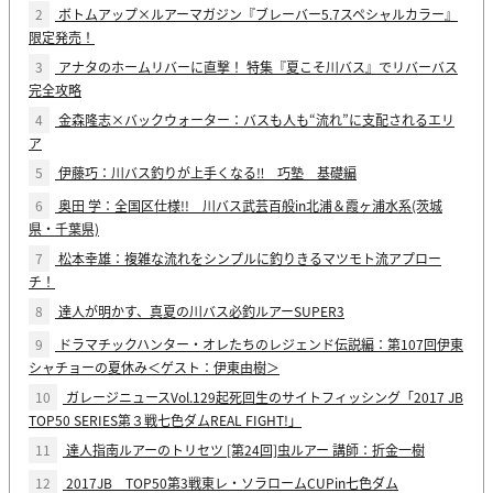
2
ボトムアップ×ルアーマガジン『ブレーバー5.7スペシャルカラー』
限定発売！
3
アナタのホームリバーに直撃！ 特集『夏こそ川バス』でリバーバス
完全攻略
4
金森隆志×バックウォーター：バスも人も“流れ”に支配されるエリ
ア
5
伊藤巧：川バス釣りが上手くなる‼ 巧塾 基礎編
6
奥田 学：全国区仕様!! 川バス武芸百般in北浦＆霞ヶ浦水系(茨城
県・千葉県)
7
松本幸雄：複雑な流れをシンプルに釣りきるマツモト流アプロー
チ！
8
達人が明かす、真夏の川バス必釣ルアーSUPER3
9
ドラマチックハンター・オレたちのレジェンド伝説編：第107回伊東
シャチョーの夏休み＜ゲスト：伊東由樹＞
10
ガレージニュースVol.129起死回生のサイトフィッシング「2017 JB
TOP50 SERIES第３戦七色ダムREAL FIGHT!」
11
達人指南ルアーのトリセツ [第24回]虫ルアー 講師：折金一樹
12
2017JB TOP50第3戦東レ・ソラロームCUPin七色ダム