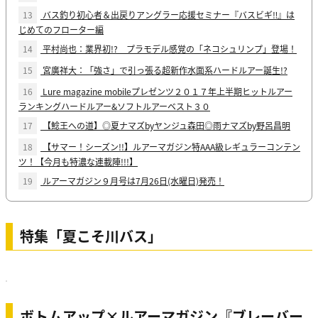
13
バス釣り初心者＆出戻りアングラー応援セミナー『バスビギ‼』は
じめてのフローター編
14
平村尚也：業界初!? プラモデル感覚の「ネコシュリンプ」登場！
15
宮廣祥大：「強さ」で引っ張る超新作水面系ハードルアー誕生!?
16
Lure magazine mobileプレゼンツ２０１７年上半期ヒットルアー
ランキングハードルアー&ソフトルアーベスト３０
17
【鯰王への道】◎夏ナマズbyヤンジュ森田◎雨ナマズby野呂昌明
18
【サマー！シーズン!!】ルアーマガジン特AAA級レギュラーコンテン
ツ！【今月も特濃な連載陣!!!】
19
ルアーマガジン９月号は7月26日(水曜日)発売！
特集「夏こそ川バス」
ボトムアップ×ルアーマガジン『ブレーバー