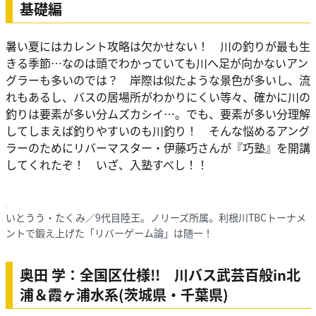
基礎編
暑い夏にはカレント攻略は欠かせない！ 川の釣りが最も生
きる季節…なのは頭でわかっていても川へ足が向かないアン
グラーも多いのでは？ 岸際は似たような景色が多いし、流
れもあるし、バスの居場所がわかりにくい等々、確かに川の
釣りは要素が多い分ムズカシイ…。でも、要素が多い分理解
してしまえば釣りやすいのも川釣り！ そんな悩めるアング
ラーのためにリバーマスター・伊藤巧さんが『巧塾』を開講
してくれたぞ！ いざ、入塾すべし！！
いとうう・たくみ／9代目陸王。ノリーズ所属。利根川TBCトーナメ
ントで鍛え上げた「リバーゲーム論」は随一！
奥田 学：全国区仕様!! 川バス武芸百般in北
浦＆霞ヶ浦水系(茨城県・千葉県)