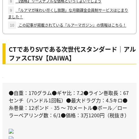
8
【価格】リーズナブルな価格といってよいでしょう
9
「ルアマガ味わい尽くし放題」な月額課金会員制サービスはじまり
ました！
10
この記事が掲載されている『ルアーマガジン』の情報はこちら！
CTでありSVである次世代スタンダード｜アル
ファスCTSV【DAIWA】
●自重：170グラム●ギヤ比：7.2●ライン巻取長：67
センチ（ハンドル1回転）●最大ドラグ力：4.5キロ●
糸巻量：12ポンド‐35 ～ 70メートル●ボール／ロー
ラーベアリング数：6/1●価格：3万1200円（税抜き）