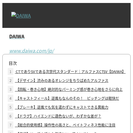
DAIWA
www.daiwa.com/jp/
目次
1
CTでありSVである次世代スタンダード｜アルファスCTSV【DAIWA】
2
【デザイン】渋みのあるオレンジをちりばめたアルファス
3
【回転・巻き心地】絶対的なパーミング感が巻き心地をさらに向上
4
【キャストフィール】逆風もなんのその！ ピッチングは軽快だ
5
【ブレーキ】逆風でも気を遣わずにキャストできる異能力
6
【ドラグ】ハイエンドに遜色ないが、わずかな差が？
7
【総合的使用感】操作性の高さと、ベイトフィネス性能に注目