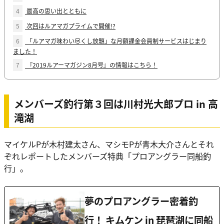
4
最高の思い出とともに
5
次回はルアマガプライムで開催!?
6
「ルアマガ味わい尽くし放題」な月額課金会員制サービスはじまり
ました！
7
『2019ルアーマガジン8月号』の情報はこちら！
メンバーズ釣行第３回は川村光大郎プロ in 高
滝湖
マイケルPが木村建太さん、マシモPが青木大介さんとそれ
ぞれレポートしたメンバーズ特典「プロアングラー同船釣
行」。
夢のプロアングラー密着釣
行！ キムケン in 琵琶湖に同船