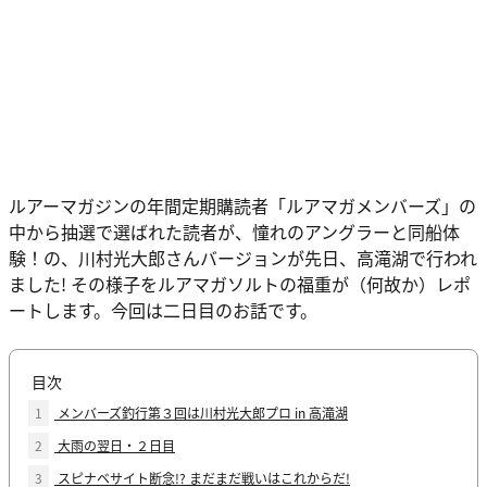
ルアーマガジンの年間定期購読者「ルアマガメンバーズ」の
中から抽選で選ばれた読者が、憧れのアングラーと同船体
験！の、川村光大郎さんバージョンが先日、高滝湖で行われ
ました! その様子をルアマガソルトの福重が（何故か）レポ
ートします。今回は二日目のお話です。
目次
1
メンバーズ釣行第３回は川村光大郎プロ in 高滝湖
2
大雨の翌日・２日目
3
スピナベサイト断念!? まだまだ戦いはこれからだ!