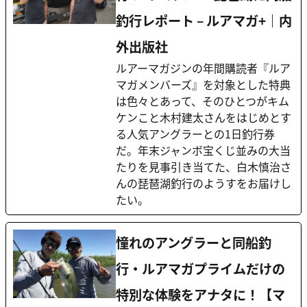
釣行レポート – ルアマガ+｜内
外出版社
ルアーマガジンの年間購読者『ルア
マガメンバーズ』を対象とした特典
は色々とあって、そのひとつがキム
ケンこと木村建太さんをはじめとす
る人気アングラーとの1日釣行券
だ。年末ジャンボ宝くじ並みの大当
たりを見事引き当てた、白木慎治さ
んの琵琶湖釣行のようすをお届けし
たい。
憧れのアングラーと同船釣
行・ルアマガプライムだけの
特別な体験をアナタに！【マ