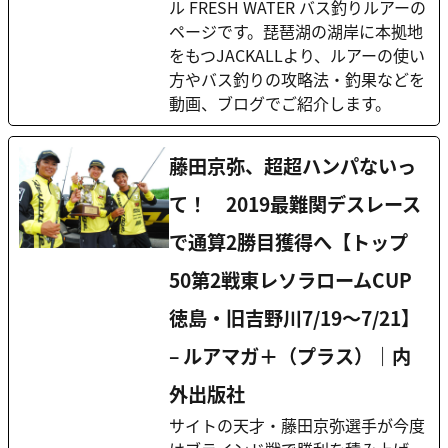
ル FRESH WATER バス釣りルアーの
ページです。琵琶湖の湖岸に本拠地
をもつJACKALLより、ルアーの使い
方やバス釣りの攻略法・釣果などを
動画、ブログでご紹介します。
藤田京弥、超超ハンパないっ
て！ 2019最難関デスレース
で通算2勝目獲得へ【トップ
50第2戦東レソラロームCUP
徳島・旧吉野川7/19〜7/21】
– ルアマガ＋（プラス）｜内
外出版社
サイトの天才・藤田京弥選手が今度