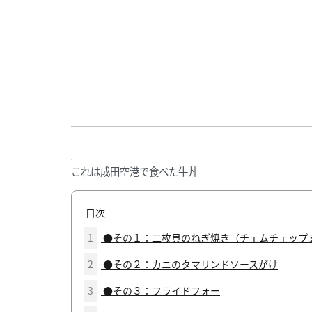
これは成田空港で食べた牛丼
目次
1
●その１：二枚貝のねぎ焼き（チェムチェップ
2
●その２：カニのタマリンドソースがけ
3
●その３：フライドフォー