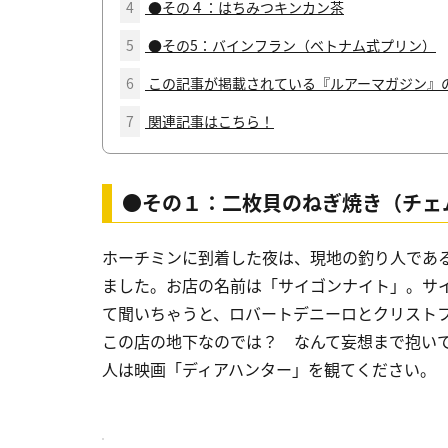
4
●その４：はちみつキンカン茶
5
●その5：バインフラン（ベトナム式プリン）
6
この記事が掲載されている『ルアーマガジン』
7
関連記事はこちら！
●その１：二枚貝のねぎ焼き（チェ
ホーチミンに到着した夜は、現地の釣り人であ
ました。お店の名前は「サイゴンナイト」。サ
て聞いちゃうと、ロバートデニーロとクリスト
この店の地下なのでは？ なんて妄想まで抱い
人は映画「ディアハンター」を観てください。