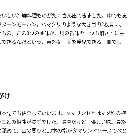
おいしい海鮮料理ものがたくさん出てきました。中でも忘
プヌーンモーハン。ハマグリのような大き目の2枚貝に、
たもの。この3つの薬味が、貝の旨味を一つも消さずに主
もできるんだという、意外な一面を発見できる一皿でし
がけ
ガ本誌でも紹介していいます。タマリンドとはマメ科の植
カニとの相性が抜群でした。濃厚だけど、優しい味。最終
舐めて、口の周りと10本の指がタマリンドソースでべと