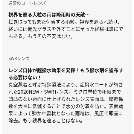
通常のコートレンズ
視界を遮る大粒の雨は降雨時の天敵…
拭き取ってもまた付着する雨粒。視界を遮られ続け、
終いには偏光グラスを外すことに至った経験は誰にで
もある。もうその不安はない。
SWRレンズ
レンズ自体が超撥水効果を発揮！もう撥水剤を塗布す
る必要はない！
真空蒸着と呼ぶ特殊製法により、超撥水コートが施さ
れた2020NEW・SWRレンズ。ミクロ単位で極限まで
凹凸のない鏡面に仕上げられたレンズ表面は、摩擦係
数を大幅に低減することで水分の付着を防止。表面効
果によって弾かれ霧状となった雨粒は、風圧で即座に
除去。もう視界を遮ることはない。