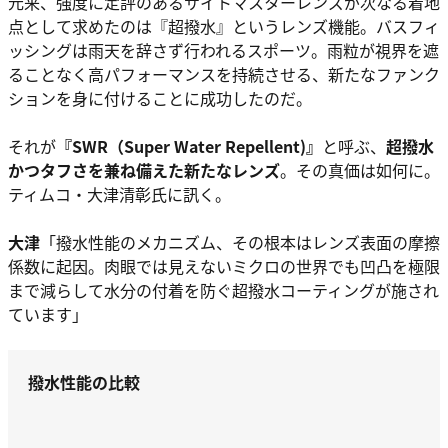
元来、強度に定評のあるサイトマスターレンズが次なる着地
点として求めたのは『超撥水』というレンズ機能。バスフィ
ッシングは雨天を辞さず行われるスポーツ。雨粒が視界を遮
ることなく高パフォーマンスを持続させる、新たなファンク
ションを身に付けることに成功したのだ。
それが
『SWR（Super Water Repellent)』
と呼ぶ、
超撥水
かつタフさを兼ね備えた新たなレンズ
。その真価は如何に。
ティムコ・大津清彰氏に訊く。
大津
「撥水性能のメカニズム、その根本はレンズ表面の摩擦
係数に起因。肉眼では見えないミクロの世界でも凹凸を極限
まで減らして水分の付着を防ぐ超撥水コーティングが施され
ています」
撥水性能の比較