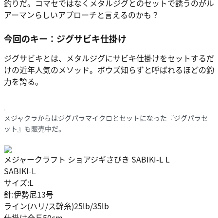
釣りだ。コマセではなくメタルジグとのセットで誘うのがル
アーマンらしいアプローチと言えるのかも？
今回のキー：ジグサビキ仕掛け
ジグサビキとは、メタルジグにサビキ仕掛けをセットするだ
けの近年人気のメソッド。ボウズ知らずと呼ばれるほどの釣
力を誇る。
メジャクラからはジグパラマイクロとセットになった『ジグパラセ
ット』も販売中だ。
メジャークラフト ショアジギさびき SABIKI-L L
SABIKI-L
サイズ:L
針:伊勢尼13号
ライン(ハリ/ス幹糸)25lb/35lb
仕掛け全長50cm