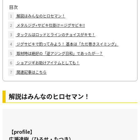
目次
1
解説はみんなのヒロセマン！
2
メタルジグ+サビキ仕掛け＝ジグサビキ!!
3
タックルはロッドとラインのチョイスがキモ！
4
ジグサビキで釣ってみよう！ 基本は「ただ巻きスイミング」
5
取材時は絶好の「逆アジング日和」であったが…？
6
ショアジギお助けアイテムとしても！
7
関連記事はこちら
解説はみんなのヒロセマン！
【profile】
広瀬達樹（ひろせ・たつき）