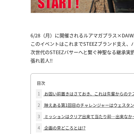
6/28（月）に開催されるルアマガプラス×DAIWAの特
このイベントはこれまでSTEEZブランド支え
次世代のSTEEZバサーへと繋ぐ神聖なる継承
張れ若人!!
目次
1
お固い前置きはさておき、これは先輩からのテ
2
映えある第1回目のチャレンジャーはウェスタ
3
ミッションはクリア出来て当たり前…出来なか
4
企画の見どころとは!?