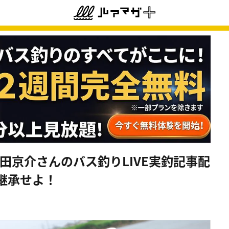
A梅田京介さんのバス釣りLIVE実釣記事配
を継承せよ！