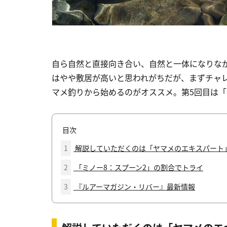
自ら自然と直接向き合い、自然と一体になりな
はやや敷居が高いと思われがちだが、まずチャ
マメ釣りから始めるのがオススメ。第5回目は
目次
1
解説していただくのは「ヤマメのエキスパート
2
「ミノー8：スプーン2」の割合でトライ
3
『ルアーマガジン・リバー』最新情報