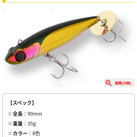
画像(10枚)
【スペック】
全長
：90mm
重量
：35g
カラー
：8色