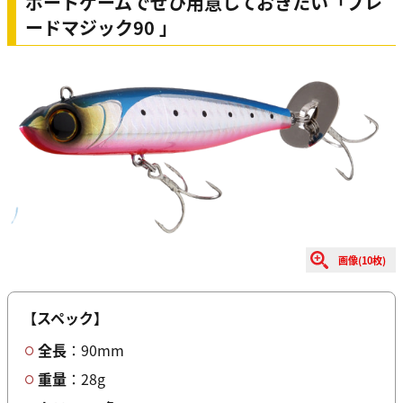
ボートゲームでぜひ用意しておきたい「ブレ
ードマジック90 」
画像(10枚)
【スペック】
全長
：90mm
重量
：28g