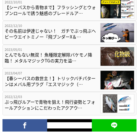
2022/10/01
【シーバスから青物まで】フラッシングとウォ
ブンロールで誘う魅惑のブレードルア…
2022/12/10
その名前は伊達じゃない！ ガチでぶっ飛ぶヘ
ビーウエイトミノー『飛ブンダーX＆…
2023/05/01
とんでもない無双！ 魚種限定解除バケモノ降
臨！ メタルマジックTGの実力を溢…
2023/04/07
【春シーバスの救世主！】トリックバチパター
ンはメバル用プラグ『エスマジック（…
2022/12/03
ぶっ飛びルアーで青物を狙え！飛行姿勢とフォ
ールアクションにこだわったアクアウ…