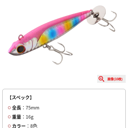
画像(10枚)
【スペック】
全長
：75mm
重量
：16g
カラー
：8色