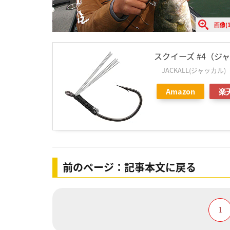
画像(1
スクイーズ #4（ジ
JACKALL(ジャッカル)
Amazon
楽
前のページ：記事本文に戻る
1