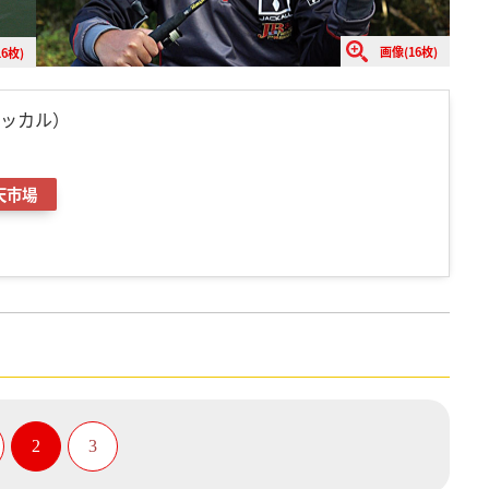
画像(16枚)
6枚)
ャッカル）
天市場
2
3