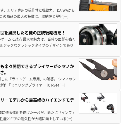
、エリア専用の操作性と機動力。 DAIWAから
この商品の最大の特徴は、収納性と堅牢[…]
一世を風靡した名機の正統後継機だ！
のゲームに対応 最大の魅力は、当時の面影を強く
ルジックなクラシックタイプのデザインであり
グも楽々開閉できるプライヤーがシマノか
すさ。
縮した「ライトゲーム専用」の解答。 シマノのツ
ミニリングプライヤー [CT-544[…]
トリーモデルから最高峰のハイエンドモデ
位機種に迫る進化を遂げた一台だ。新たに「インフィ
性能とギアの耐久性が大幅に向上している[…]