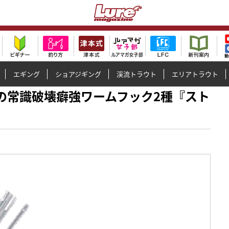
エギング
ショアジギング
渓流トラウト
エリアトラウト
カル初の常識破壊癖強ワームフック2種『スト