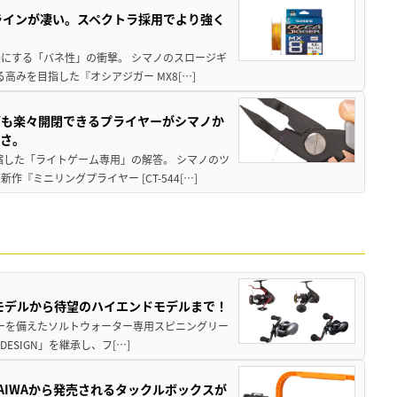
ラインが凄い。スペクトラ採用でより強く
楽にする「バネ性」の衝撃。 シマノのスロージギ
高みを目指した『オシアジガー MX8[…]
グも楽々開閉できるプライヤーがシマノか
すさ。
縮した「ライトゲーム専用」の解答。 シマノのツ
ミニリングプライヤー [CT-544[…]
パモデルから待望のハイエンドモデルまで！
パワーを備えたソルトウォーター専用スピニングリー
ESIGN」を継承し、フ[…]
AIWAから発売されるタックルボックスが