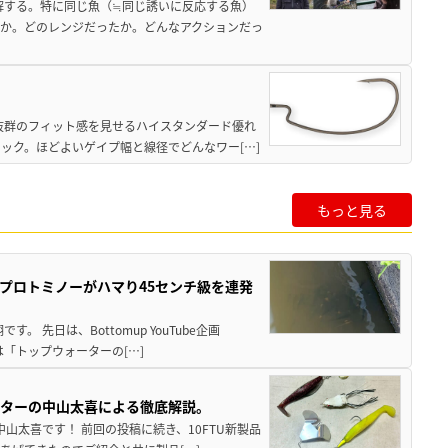
解する。特に同じ魚（≒同じ誘いに反応する魚）
か。どのレンジだったか。どんなアクションだっ
で抜群のフィット感を見せるハイスタンダード優れ
ック。ほどよいゲイプ幅と線径でどんなワー[…]
もっと見る
プロトミノーがハマり45センチ級を連発
 先日は、Bottomup YouTube企画
は「トップウォーターの[…]
スターの中山太喜による徹底解説。
中山太喜です！ 前回の投稿に続き、10FTU新製品