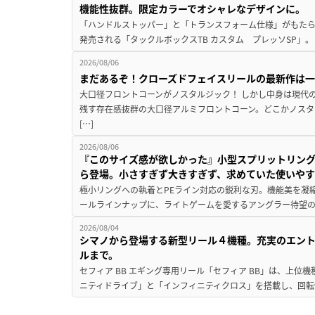
機能性抜群。限定カラーでオシャレなデザインに。
「ハンドルストッパー」と「トランスフォーム仕様」がもたらす
発売される「タックルボックスTB カスタム プレッソSP」。
2026/08/06
まだあるぞ！クローズドフェイスリールの最新作は
大口径フロントコーンがノスタルジック！ しかし中身は現代
残す存在感抜群の大口径アルミフロントコーン。どこかノスタ
[…]
2026/08/06
『このサイズ感が欲しかった』小型スプリットリン
ら登場。小さすぎず大きすぎず、求めていた使いや
極小リングへの執着とPEライン対応の鋭利な刃。機能美を凝
ールラインナップに、ライトゲームを愛するアングラー待望の新作『
2026/08/04
シマノから登場する新型リール４機種。充実のエン
ルまで。
セフィア BB エギング専用リール「セフィア BB」は、上
ニティドライブ」と「インフィニティクロス」を搭載し、回転