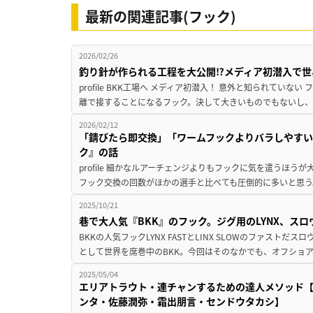
最新の関連記事(フック)
2026/02/26
釣り針が作られる工程を大公開⁉メディア初潜入で世
profile BKK工場へ メディア初潜入！ 意外と知られてい
離で接することになるフック。決して大きいものでもないし、
2026/02/12
「錆びたら即交換」「ワームフックよりバラしやす
ク』の話
profile 細かなルアーチェンジよりもフックに気を遣うほう
フック交換の回数がほかの選手と比べても圧倒的に多いと思う
2025/10/21
巷で大人気『BKK』のフック。ジグ用のLYNX、ス
BKKの人気フックLYNX FASTとLINX SLOWのファスト
として世界を席巻中のBKK。今回はそのなかでも、オフショア
2025/05/04
エリアトラウト・連チャンするための達人メソッド
ンタ・佐藤潤弥・霜出朋言・センドウタカシ】