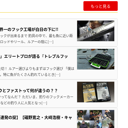
もっと見る
界一のフック工場が白日の下に!!
ない フックが出来るまで 釣具の中で、最も魚に近い距
ロッドやリール、ルアーの陰に[…]
い」エリートプロが語る『トレブルフッ
が大切！ ルアー選びよりもまずはフック選び 「僕は
。特に魚がたくさん釣れているとき[…]
ロウとファストって何が違うの？？
だスロウってなんだ？ ただいま、釣りのフックメーカー
などの釣り人に人気となっ[…]
【連発の掟】【礒野寛之・大﨑浩樹・キャ