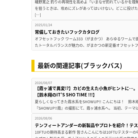
礒野寛之 釣りの再現性を高めよ「いまなぜ釣れているかを理
を狙うときは、攻めにズレがあってはいけない。どこに投げた
[…]
2025/01/24
常備しておきたいフックカタログ
オフセットフック ワーム333（がまかつ） あらゆるワーム
たトータルバランスが魅力の、がまかつの新定番オフセットフ
最新の関連記事(ブラックバス)
2026/08/07
【霞ヶ浦で異変!?】カビの生えた小魚がヒントに…。
【鈴木翔のIT’S SHO TIME !!!】
夏らしくなってきた霞水系をSHOWUP!! こんにちは！ 鈴木翔です。
『SHOWUP!!霞』の撮影にて、霞ヶ浦水系へ。 当初、テーマ
2026/08/06
テンフィートアンダーの新製品やプロトを紹介！テ
10FTUの期待高まる新作 皆さんこんにちは10FTUテスターの