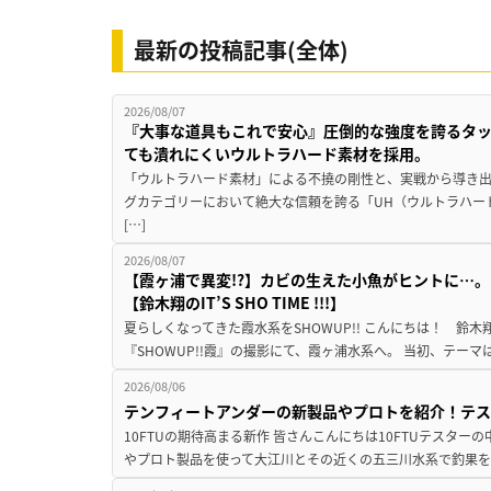
最新の投稿記事(全体)
2026/08/07
『大事な道具もこれで安心』圧倒的な強度を誇るタ
ても潰れにくいウルトラハード素材を採用。
「ウルトラハード素材」による不撓の剛性と、実戦から導き出
グカテゴリーにおいて絶大な信頼を誇る「UH（ウルトラハー
[…]
2026/08/07
【霞ヶ浦で異変!?】カビの生えた小魚がヒントに…。
【鈴木翔のIT’S SHO TIME !!!】
夏らしくなってきた霞水系をSHOWUP!! こんにちは！ 鈴木翔です。
『SHOWUP!!霞』の撮影にて、霞ヶ浦水系へ。 当初、テーマ
2026/08/06
テンフィートアンダーの新製品やプロトを紹介！テ
10FTUの期待高まる新作 皆さんこんにちは10FTUテスターの
やプロト製品を使って大江川とその近くの五三川水系で釣果を