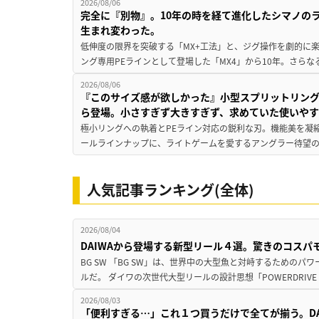
2026/08/06
完全に『別物』。10年の時を経て進化したシマノの
生まれ変わった。
低伸度の限界を突破する「MX+工法」と、ジグ操作を劇的に
ング専用PEラインとして登場した「MX4」から10年。さらなる
2026/08/06
『このサイズ感が欲しかった』小型スプリットリン
ら登場。小さすぎず大きすぎず、求めていた使いや
極小リングへの執着とPEライン対応の鋭利な刃。機能美を凝
ールラインナップに、ライトゲームを愛するアングラー待望の新作『
人気記事ランキング(全体)
2026/08/04
DAIWAから登場する新型リール４選。驚きのコス
BG SW 「BG SW」は、世界中の大型魚と対峙するための
ルだ。 ダイワの次世代大型リールの設計思想「POWERDRIVE D
2026/08/03
「便利すぎる…」これ１つ買うだけで全てが揃う。D