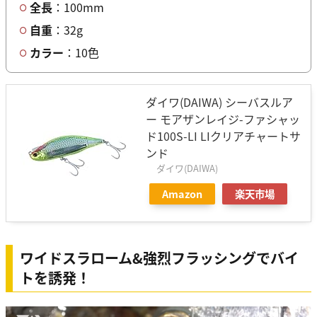
全長
：100mm
自重
：32g
カラー
：10色
ダイワ(DAIWA) シーバスルア
ー モアザンレイジ-ファシャッ
ド100S-LI LIクリアチャートサ
ンド
ダイワ(DAIWA)
Amazon
楽天市場
ワイドスラローム&強烈フラッシングでバイ
トを誘発！