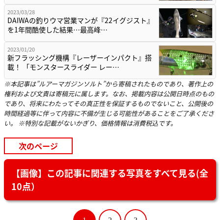
2023/03/28
DAIWAの釣りウマ営業マンが『22イグジスト』
を1年間酷使した結果…最高峰…
2023/01/20
新フラッシング機構『レーザーインパクト』搭
載！ 「モンスタースライダー レー…
※本記事は”ルアーマガジンソルト”から寄稿されたものであり、著作上の
権利および文責は寄稿元に属します。なお、掲載内容は公開日時点のもの
であり、将来にわたってその真正性を保証するものでないこと、公開後の
時間経過等に伴って内容に不備が生じる可能性があることをご了承くださ
い。 ※特別な記載がないかぎり、価格情報は消費税込です。
次のページ
【画像】この記事に関連する写真をすべて見る(全
10点）