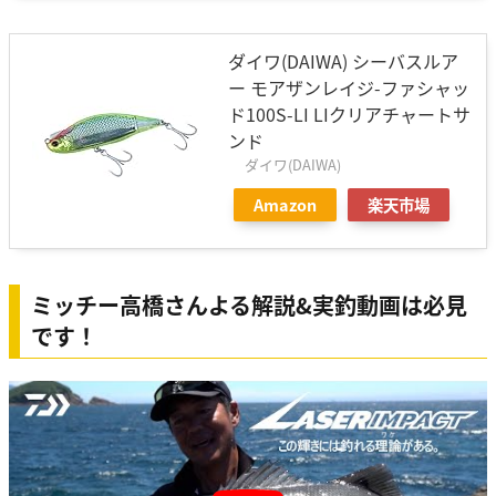
ダイワ(DAIWA) シーバスルア
ー モアザンレイジ-ファシャッ
ド100S-LI LIクリアチャートサ
ンド
ダイワ(DAIWA)
Amazon
楽天市場
ミッチー高橋さんよる解説&実釣動画は必見
です！