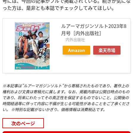
号には、今回の記事がフルで掲載されている。続きが気にな
った方は、是非とも本誌でチェックしてみてほしい。
ルアーマガジンソルト2023年8
月号［内外出版社］
内外出版社
Amazon
楽天市場
※本記事は”ルアーマガジンソルト”から寄稿されたものであり、著作上の
権利および文責は寄稿元に属します。なお、掲載内容は公開日時点のもの
であり、将来にわたってその真正性を保証するものでないこと、公開後の
時間経過等に伴って内容に不備が生じる可能性があることをご了承くださ
い。 ※特別な記載がないかぎり、価格情報は消費税込です。
次のページ