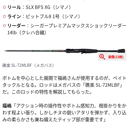
リール
：SLX BFS XG（シマノ）
ライン
：ピットブル8 1号（シマノ）
リーダー
：シーガープレミアムマックスショックリーダー
14lb（クレハ合繊）
画像(13枚)
礁楽 SL-72MLBF（メガバス）
ボトムを中心とした展開で福嶋さんが使用するのが、ベイト
タックルとなる。ロッドはメガバスの「礁楽 SL-72MLBF」
だ。このロッドの特性を解説してもらった。
福嶋
「アクション時の操作性やボトム感知力、根掛かりをか
わす程よい張り。しかしチヌの鋭いアタリを弾かず、入り込
みの柔らかさも兼ね備えたティップ部が重要です」