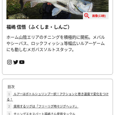
画像(13枚)
福嶋 信悟
（ふくしま・しんご）
ホーム山陰エリアのチニングを積極的に開拓。メバル
やシーバス、ロックフィッシュ等幅広いルアーゲーム
にも勤しむメガバスソルトスタッフ。
Instagram
Twitter
YouTube
目次
1
ルアーはボトルシュリンプ一択！アクションと巻き速度で変化をつけ
る！
2
使用するリグは「フリーリグ時々ジグヘッド」
3
チニングエキスパート福嶋さん使用タックル