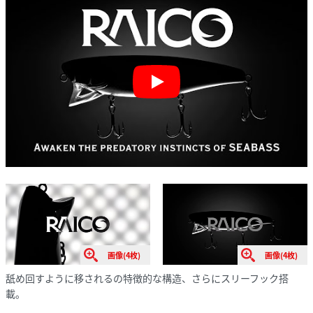
Play
画像(4枚)
画像(4枚)
舐め回すように移されるの特徴的な構造、さらにスリーフック搭
載。