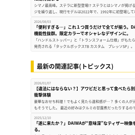
シマノ最高峰。ステラに新型登場!? ステラとはシマノが掲げ
ジを繰り返し、現行モデルは2022年で、1992年に初登場し
2026/08/03
「便利すぎる…」これ１つ買うだけで全てが揃う。D
機能性抜群。限定カラーでオシャレなデザインに。
「ハンドルストッパー」と「トランスフォーム仕様」がもたらす
発売される「タックルボックスTB カスタム プレッソSP」。
最新の関連記事(トピックス)
2026/01/07
【違法にはならない？】アワビだと思って食べたら別
衝撃体験
豪華なおせち料理！でもよく見たら違和感が…？ 多くの人が
もそうでした。 最近の好みはクルミの甘露煮だったりするので
2025/12/10
「遂に来たか？」DAIWAが“意味深”なティザー映
る。