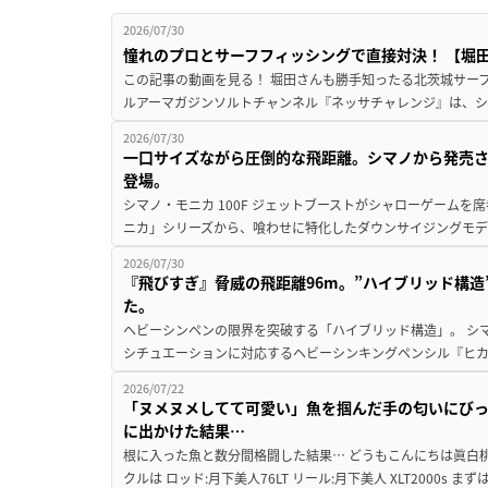
2026/07/30
憧れのプロとサーフフィッシングで直接対決！ 【堀田光
この記事の動画を見る！ 堀田さんも勝手知ったる北茨城サーフで
ルアーマガジンソルトチャンネル『ネッサチャレンジ』は、シマ
2026/07/30
一口サイズながら圧倒的な飛距離。シマノから発売
登場。
シマノ・モニカ 100F ジェットブーストがシャローゲームを
ニカ」シリーズから、喰わせに特化したダウンサイジングモデル『
2026/07/30
『飛びすぎ』脅威の飛距離96m。”ハイブリッド構
た。
ヘビーシンペンの限界を突破する「ハイブリッド構造」。 シ
シチュエーションに対応するヘビーシンキングペンシル『ヒカゲ 
2026/07/22
「ヌメヌメしてて可愛い」魚を掴んだ手の匂いにびっ
に出かけた結果…
根に入った魚と数分間格闘した結果… どうもこんにちは眞白桃
クルは ロッド:月下美人76LT リール:月下美人 XLT2000s 