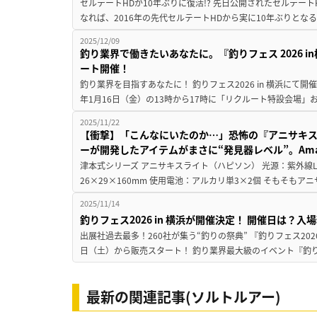
セルテートHDが10年ぶりに復活!? 先日公開されたセルテート
なれば、2016年の先代セルテートHDから実に10年ぶりとなる
2025/12/09
釣り業界で働きたいあなたに。『釣りフェス 2026 
ート開催！
釣り業界を目指すあなたに！ 釣りフェス2026 in 横浜にて開
年1月16日（金）の13時から17時に「リクルート特設会場」
2025/11/22
【衝撃】「こんなにいたのか…」恐怖の『アニサキ
ーが開発したアイテムがまさに“発見器レベル”。Amaz
津本式シリーズ アニサキスライト（ハピソン） 光源：紫外線LED
26×29×160mm 使用電池：アルカリ単3×2個 そもそもア
2025/11/14
釣りフェス2026 in 横浜が開催決定！ 開催日は？
出展社過去最多！260社が集う“釣りの祭典” 『釣りフェス2026 
日（土）から販売スタート！ 釣り業界最大級のイベント『釣りフェス
最新の関連記事(ソルトルアー)