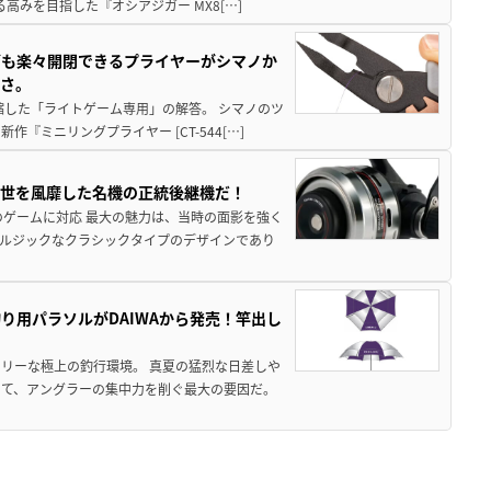
高みを目指した『オシアジガー MX8[…]
グも楽々開閉できるプライヤーがシマノか
すさ。
縮した「ライトゲーム専用」の解答。 シマノのツ
ミニリングプライヤー [CT-544[…]
一世を風靡した名機の正統後継機だ！
のゲームに対応 最大の魅力は、当時の面影を強く
ルジックなクラシックタイプのデザインであり
り用パラソルがDAIWAから発売！竿出し
リーな極上の釣行環境。 真夏の猛烈な日差しや
いて、アングラーの集中力を削ぐ最大の要因だ。