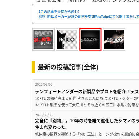
【この記事を最初から読む】
《謎》釣具メーカーが謎の動画を突如YouTubeにて公開！果たし
最新の投稿記事(全体)
2026/08/06
テンフィートアンダーの新製品やプロトを紹介！テ
10FTUの期待高まる新作 皆さんこんにちは10FTUテスターの
やプロト製品を使って大江川とその近くの五三川水系で釣果を
2026/08/06
完全に『別物』。10年の時を経て進化したシマノの
生まれ変わった。
低伸度の限界を突破する「MX+工法」と、ジグ操作を劇的に