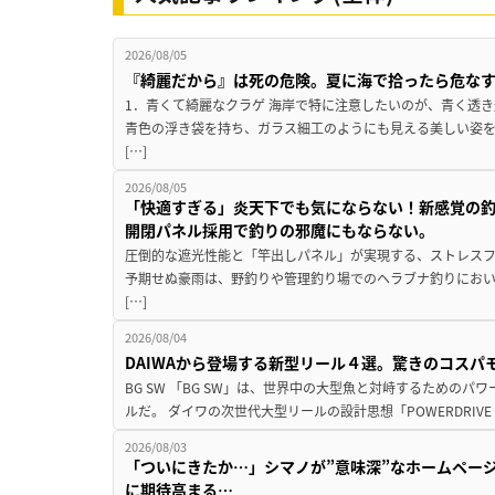
2026/08/05
『綺麗だから』は死の危険。夏に海で拾ったら危な
1．青くて綺麗なクラゲ 海岸で特に注意したいのが、青く透
青色の浮き袋を持ち、ガラス細工のようにも見える美しい姿
[…]
2026/08/05
「快適すぎる」炎天下でも気にならない！新感覚の釣
開閉パネル採用で釣りの邪魔にもならない。
圧倒的な遮光性能と「竿出しパネル」が実現する、ストレスフ
予期せぬ豪雨は、野釣りや管理釣り場でのヘラブナ釣りにお
[…]
2026/08/04
DAIWAから登場する新型リール４選。驚きのコス
BG SW 「BG SW」は、世界中の大型魚と対峙するための
ルだ。 ダイワの次世代大型リールの設計思想「POWERDRIVE D
2026/08/03
「ついにきたか…」シマノが”意味深”なホームペー
に期待高まる…