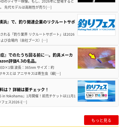
HDのティザー映像。もし、2026年に登場すると
。 先代モデルは高剛性が売り[…]
in横浜』で、釣り関連企業のリクルートサポ
催される「釣り業界 リクルートサポート」は2026
および会場内（自社ブース）[…]
ス症』でのたうち回る前に…。釣具メーカ
on評価4.3の名品。
×1個 波長：365nm サイズ：約
ニサキスとは アニサキスは寄生虫（線[…]
入場料は？ 詳細は要チェック！
in Yokohama』1月開催！前売チケットは11月1
2026 i[…]
もっと見る