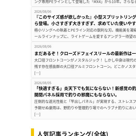
ング専用PEラインとして登場した「MX4」から10年。さらなる
2026/08/06
『このサイズ感が欲しかった』小型スプリットリン
ら登場。小さすぎず大きすぎず、求めていた使いや
極小リングへの執着とPEライン対応の鋭利な刃。機能美を凝
ールラインナップに、ライトゲームを愛するアングラー待望の新作『
2026/08/06
まだあるぞ！クローズドフェイスリールの最新作は
大口径フロントコーンがノスタルジック！ しかし中身は現代
残す存在感抜群の大口径アルミフロントコーン。どこかノスタ
[…]
2026/08/05
「快適すぎる」炎天下でも気にならない！新感覚の釣
開閉パネル採用で釣りの邪魔にもならない。
圧倒的な遮光性能と「竿出しパネル」が実現する、ストレスフ
予期せぬ豪雨は、野釣りや管理釣り場でのヘラブナ釣りにお
[…]
人気記事ランキング(全体)