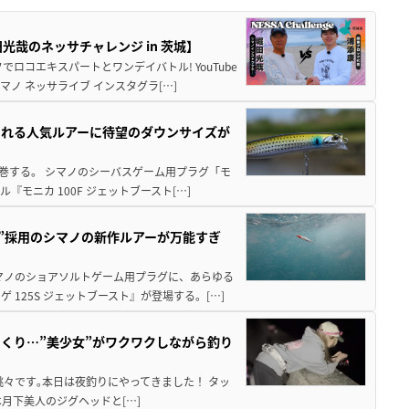
哉のネッサチャレンジ in 茨城】
ロコエキスパートとワンデイバトル! YouTube
ノ ネッサライブ インスタグラ[…]
される人気ルアーに待望のダウンサイズが
席巻する。 シマノのシーバスゲーム用プラグ「モ
モニカ 100F ジェットブースト[…]
造”採用のシマノの新作ルアーが万能すぎ
マノのショアソルトゲーム用プラグに、あらゆる
125S ジェットブースト』が登場する。[…]
くり…”美少女”がワクワクしながら釣り
々です｡本日は夜釣りにやってきました！ タッ
まずは月下美人のジグヘッドと[…]