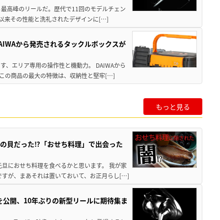
る最高峰のリールだ。歴代で11回のモデルチェン
て以来その性能と洗礼されたデザインに[…]
AIWAから発売されるタックルボックスが
、エリア専用の操作性と機動力。 DAIWAから
この商品の最大の特徴は、収納性と堅牢[…]
もっと見る
の貝だった⁉「おせち料理」で出会った
元旦におせち料理を食べるかと思います。 我が家
すが、まあそれは置いておいて、お正月らし[…]
像を公開、10年ぶりの新型リールに期待集ま