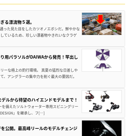
すぎる漂流物５選。
き通った見た目をしたカツオノエボシだ。鮮やかな
をしているため、珍しい漂着物やきれいなクラゲ
り用パラソルがDAIWAから発売！竿出し
リーな極上の釣行環境。 真夏の猛烈な日差しや
いて、アングラーの集中力を削ぐ最大の要因だ。
パモデルから待望のハイエンドモデルまで！
パワーを備えたソルトウォーター専用スピニングリー
ESIGN」を継承し、フ[…]
ジを公開。最高峰リールのモデルチェンジ