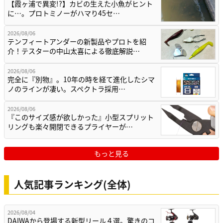
【霞ヶ浦で異変!?】カビの生えた小魚がヒント
に…。プロトミノーがハマり45セ…
2026/08/06
テンフィートアンダーの新製品やプロトを紹
介！テスターの中山太喜による徹底解説…
2026/08/06
完全に『別物』。10年の時を経て進化したシマ
ノのラインが凄い。スペクトラ採用…
2026/08/06
『このサイズ感が欲しかった』小型スプリット
リングも楽々開閉できるプライヤーが…
もっと見る
人気記事ランキング(全体)
2026/08/04
DAIWAから登場する新型リール４選。驚きのコ