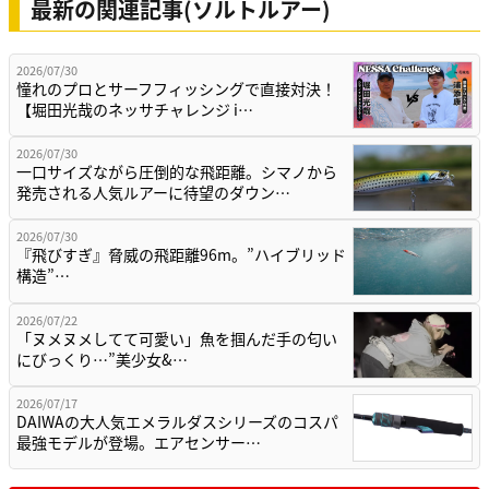
最新の関連記事(ソルトルアー)
2026/07/30
憧れのプロとサーフフィッシングで直接対決！
【堀田光哉のネッサチャレンジ i…
2026/07/30
一口サイズながら圧倒的な飛距離。シマノから
発売される人気ルアーに待望のダウン…
2026/07/30
『飛びすぎ』脅威の飛距離96m。”ハイブリッド
構造”…
2026/07/22
「ヌメヌメしてて可愛い」魚を掴んだ手の匂い
にびっくり…”美少女&…
2026/07/17
DAIWAの大人気エメラルダスシリーズのコスパ
最強モデルが登場。エアセンサー…