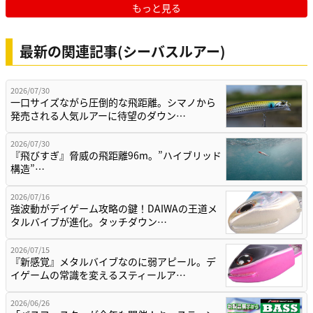
もっと見る
最新の関連記事(シーバスルアー)
2026/07/30
一口サイズながら圧倒的な飛距離。シマノから
発売される人気ルアーに待望のダウン…
2026/07/30
『飛びすぎ』脅威の飛距離96m。”ハイブリッド
構造”…
2026/07/16
強波動がデイゲーム攻略の鍵！DAIWAの王道メ
タルバイブが進化。タッチダウン…
2026/07/15
『新感覚』メタルバイブなのに弱アピール。デ
イゲームの常識を変えるスティールア…
2026/06/26