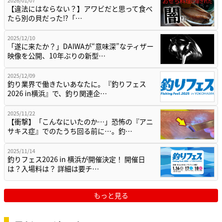
【違法にはならない？】アワビだと思って食べ
たら別の貝だった⁉「…
2025/12/10
「遂に来たか？」DAIWAが“意味深”なティザー
映像を公開、10年ぶりの新型…
2025/12/09
釣り業界で働きたいあなたに。『釣りフェス
2026 in横浜』で、釣り関連企…
2025/11/22
【衝撃】「こんなにいたのか…」恐怖の『アニ
サキス症』でのたうち回る前に…。釣…
2025/11/14
釣りフェス2026 in 横浜が開催決定！ 開催日
は？入場料は？ 詳細は要チ…
もっと見る