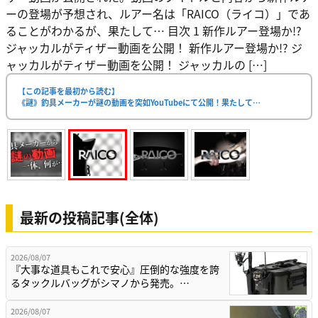
ーの登場が予想され、ルアー名は「RAICO（ライコ）」であ
ることがわかるが、果たして… 目次 1 新作ルアー登場か!?
ジャッカルがティザー動画を公開！ 新作ルアー登場か!? ジ
ャッカルがティザー動画を公開！ ジャッカルの […]
【この記事を最初から読む】
《謎》釣具メーカーが謎の動画を突如YouTubeにて公開！果たして…
最新の投稿記事(全体)
2026/08/07
『大事な道具もこれで安心』圧倒的な強度を誇
るタックルバッグがシマノから発売。…
2026/08/07