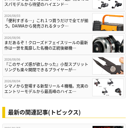
スパモデルから待望のハイエンド…
2026/08/03
「便利すぎる…」これ１つ買うだけで全てが揃
う。DAIWAから発売されるタック…
2026/08/06
まだあるぞ！クローズドフェイスリールの最新
作は一世を風靡した名機の正統後継機…
2026/08/06
『このサイズ感が欲しかった』小型スプリット
リングも楽々開閉できるプライヤーが…
2026/08/04
シマノから登場する新型リール４機種。充実の
エントリーモデルから最高峰のハイエ…
最新の関連記事(トピックス)
2026/01/07