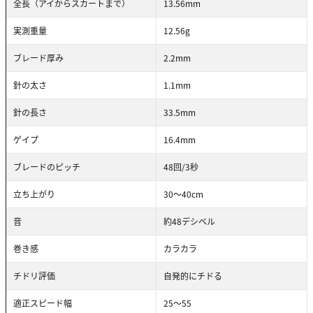
全長（アイからスカートまで）
13.56mm
実測重量
12.56g
ブレード厚み
2.2mm
針の太さ
1.1mm
針の長さ
33.5mm
ゲイプ
16.4mm
ブレードのピッチ
48回/3秒
立ち上がり
30～40cm
音
約48デシベル
巻き感
カラカラ
チドリ評価
自発的にチドる
適正スピード幅
25〜55