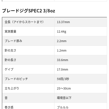
ブレードジグSPEC2 3/8oz
全長（アイからスカートまで）
13.37mm
実測重量
12.44g
ブレード厚み
2.2mm
針の太さ
1.2mm
針の長さ
33.6mm
ゲイプ
17.0mm
ブレードのピッチ
59回/3秒
立ち上がり
25～30cm
音
環境音以下
巻き感
ブルルル