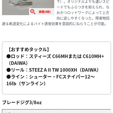
下）。オリジナルよりも速いスピ
ードでもふらつきを抑えられ、な
画像(8枚)
おかつロッドワークによって上方
向に逃しやすくなった。障害物回
避＆軌道変化によるバイト誘発効果を意図的にねらうことが可能。
【おすすめタックル】
●ロッド：スティーズ C66MHまたは C610MH+
（DAIWA）
●リール：STEEZ A II TW 1000XH（DAIWA）
●ライン：シューター・FCスナイパー12〜
16lb（サンライン）
ブレードジグ3/8oz