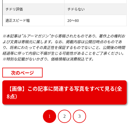
チドリ評価
チドらない
適正スピード幅
20〜80
※本記事は”ルアーマガジン”から寄稿されたものであり、著作上の権利お
よび文責は寄稿元に属します。なお、掲載内容は公開日時点のものであ
り、将来にわたってその真正性を保証するものでないこと、公開後の時間
経過等に伴って内容に不備が生じる可能性があることをご了承ください。
※特別な記載がないかぎり、価格情報は消費税込です。
次のページ
【画像】この記事に関連する写真をすべて見る(全
8点）
1
2
3