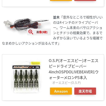
並木
「意外なところで相性がいい
のは4インチのドライブビーバ
ー。ワーム本来のバサロアクショ
画像(8枚)
ンとチドリの相乗効果で、まるで
みずから泳いでいるような複雑で
なまめかしいアクションが出るんです」
O.S.P(オーエスピー)オーエス
ピードライブビーバー
4inchOSPDOLIVEBEAVER1ウ
ォーターメロンP5本入
オーエスピー(O.S.P)
Amazon
楽天市場