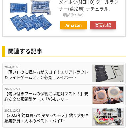
メイホウ(MEIHO) クールラン
ナー(蓄冷剤) ナチュラル.
明邦(Meiho)
Amazon
楽天市場
関連する記事
2024/01/23
「薄い」のに収納力がスゴイ！エリアトラウト
＆ライトゲームファン必見！メイホー…
2023/12/27
【匂い付きワームの保管には絶対マスト！】安
心安全な密閉型ケース『VS-Lシリ…
2023/12/25
【2023年釣具買って良かったモノ】釣り大好き
編集部員・大木のベスト・バイT…