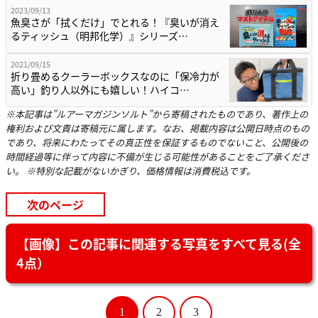
2023/09/13
魚臭さが「拭くだけ」でとれる！『臭いが消え
るティッシュ（明邦化学）』シリーズ…
2021/09/15
折り畳めるクーラーボックスなのに「保冷力が
高い」釣り人以外にも嬉しい！ハイコ…
※本記事は”ルアーマガジンソルト”から寄稿されたものであり、著作上の
権利および文責は寄稿元に属します。なお、掲載内容は公開日時点のもの
であり、将来にわたってその真正性を保証するものでないこと、公開後の
時間経過等に伴って内容に不備が生じる可能性があることをご了承くださ
い。 ※特別な記載がないかぎり、価格情報は消費税込です。
次のページ
【画像】この記事に関連する写真をすべて見る(全
4点）
1
2
3