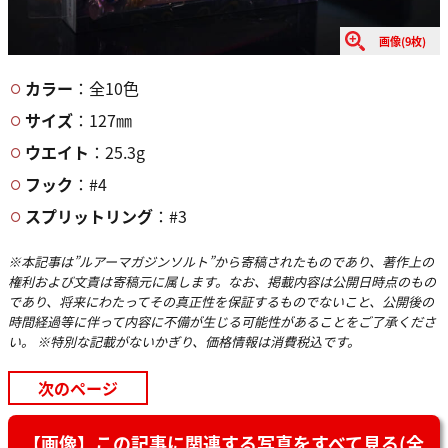
画像(9枚)
カラー
：全10色
サイズ
：127㎜
ウエイト
：25.3g
フック
：#4
スプリットリング
：#3
※本記事は”ルアーマガジンソルト”から寄稿されたものであり、著作上の
権利および文責は寄稿元に属します。なお、掲載内容は公開日時点のもの
であり、将来にわたってその真正性を保証するものでないこと、公開後の
時間経過等に伴って内容に不備が生じる可能性があることをご了承くださ
い。 ※特別な記載がないかぎり、価格情報は消費税込です。
次のページ
【画像】この記事に関連する写真をすべて見る(全