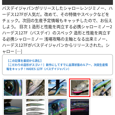
バスデイジャパンがリリースしたシャローレンジミノー、ハ
ーデス127Fが人気だ。改めて、その特徴やスペックなどを
チェック。次回の生産予定情報もキャッチしたので、お伝え
しよう。 目次 1 造形と性能を両立する必携シャローミノー2
ハーデス127F（バスデイ）のスペック 造形と性能を両立す
る必携シャローミノー 浅場攻略の主軸となる出来ミノー、
ハーデス127Fがバスデイジャパンからリリースされた。シ
ャロー […]
【この記事を最初から読む】
［こだわりの造形がスゴい！］新作にしてすでに品薄状態のルアー、次回生産情
報をキャッチ！HADES 127F（バスデイジャパン）