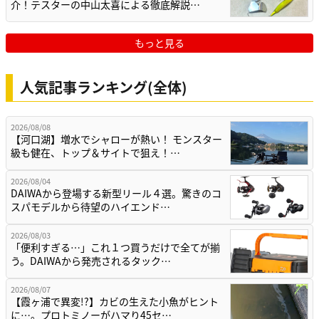
介！テスターの中山太喜による徹底解説…
もっと見る
人気記事ランキング(全体)
2026/08/08
【河口湖】増水でシャローが熱い！ モンスター
級も健在、トップ＆サイトで狙え！…
2026/08/04
DAIWAから登場する新型リール４選。驚きのコ
スパモデルから待望のハイエンド…
2026/08/03
「便利すぎる…」これ１つ買うだけで全てが揃
う。DAIWAから発売されるタック…
2026/08/07
【霞ヶ浦で異変!?】カビの生えた小魚がヒント
に…。プロトミノーがハマり45セ…