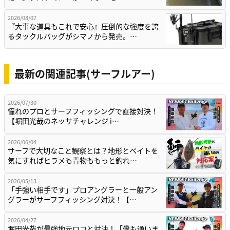
2026/08/07
『大事な道具もこれで安心』圧倒的な強度を誇
るタックルバッグがシマノから発売。…
最新の関連記事(サーフルアー)
2026/07/30
憧れのプロとサーフフィッシングで直接対決！
【堀田光哉のネッサチャレンジ i…
2026/06/04
サーフで大切なこと観察とは？地形とベイトを
気にすればヒラメも青物ももっと釣れ…
2026/05/13
「手強い相手です」プロアングラーと一般アン
グラーがサーフフィッシング対決！【…
2026/04/27
堀田光哉が最強地元ロコと対決！「僕も通いま