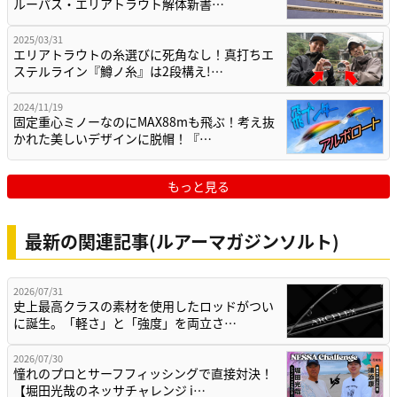
ルーパス・エリアトラウト解体新書…
2025/03/31
エリアトラウトの糸選びに死角なし！真打ちエ
ステルライン『鱒ノ糸』は2段構え!…
2024/11/19
固定重心ミノーなのにMAX88mも飛ぶ！考え抜
かれた美しいデザインに脱帽！『…
もっと見る
最新の関連記事(ルアーマガジンソルト)
2026/07/31
史上最高クラスの素材を使用したロッドがつい
に誕生。「軽さ」と「強度」を両立さ…
2026/07/30
憧れのプロとサーフフィッシングで直接対決！
【堀田光哉のネッサチャレンジ i…