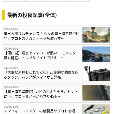
最新の投稿記事(全体)
2026/08/08
増水＆濁りはチャンス！ 久々の霞ヶ浦で良型連
発、プロトのメガフォーゼも激ハマ…
2026/08/08
【河口湖】増水でシャローが熱い！ モンスター
級も健在、トップ＆サイトで狙え！…
2026/08/07
『大事な道具もこれで安心』圧倒的な強度を誇
るタックルバッグがシマノから発売。…
2026/08/07
【霞ヶ浦で異変!?】カビの生えた小魚がヒント
に…。プロトミノーがハマり45セ…
2026/08/06
テンフィートアンダーの新製品やプロトを紹