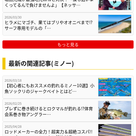
くってるんで負けませんよ」【ネッサ…
2026/03/30
ヒラメにマゴチ、果てはブリやオオニベまで⁉
サーフ専用モデルの「…
もっと見る
最新の関連記事(ミノー)
2026/03/18
【初心者にもおススメの釣れるミノー10選】小
魚ソックリのジャークベイトとはど…
2026/02/25
ブレずに巻き続けるとロクマルが釣れる⁉体育
会系巻き物アングラー…
2025/04/28
ロッドメーカーの全力！超実力＆超絶コスパ!!