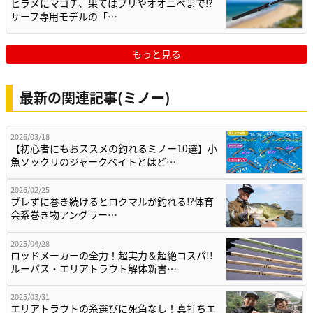
ヒラメにマゴチ、果てはブリやオオニベまで⁉
サーフ専用モデルの「…
もっと見る
最新の関連記事(ミノー)
2026/03/18
【初心者にもおススメの釣れるミノー10選】小
魚ソックリのジャークベイトとはど…
2026/02/25
ブレずに巻き続けるとロクマルが釣れる⁉体育
会系巻き物アングラー…
2025/04/28
ロッドメーカーの全力！超実力＆超絶コスパ!!
ルーパス・エリアトラウト解体新書…
2025/03/31
エリアトラウトの糸選びに死角なし！真打ちエ