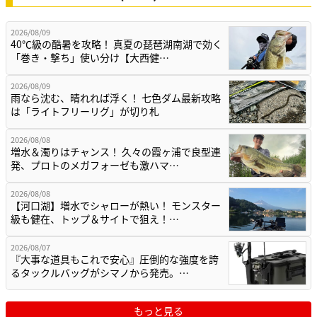
2026/08/09
40℃級の酷暑を攻略！ 真夏の琵琶湖南湖で効く
「巻き・撃ち」使い分け【大西健…
2026/08/09
雨なら沈む、晴れれば浮く！ 七色ダム最新攻略
は「ライトフリーリグ」が切り札
2026/08/08
増水＆濁りはチャンス！ 久々の霞ヶ浦で良型連
発、プロトのメガフォーゼも激ハマ…
2026/08/08
【河口湖】増水でシャローが熱い！ モンスター
級も健在、トップ＆サイトで狙え！…
2026/08/07
『大事な道具もこれで安心』圧倒的な強度を誇
るタックルバッグがシマノから発売。…
もっと見る