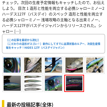
チェック。次回の生産予定情報もキャッチしたので、お伝え
しよう。 目次 1 造形と性能を両立する必携シャローミノー2
ハーデス127F（バスデイ）のスペック 造形と性能を両立す
る必携シャローミノー 浅場攻略の主軸となる出来ミノー、
ハーデス127Fがバスデイジャパンからリリースされた。シ
ャロー […]
【この記事を最初から読む】
［こだわりの造形がスゴい！］新作にしてすでに品薄状態のルアー、次回生産情
報をキャッチ！HADES 127F（バスデイジャパン）
最新の投稿記事(全体)