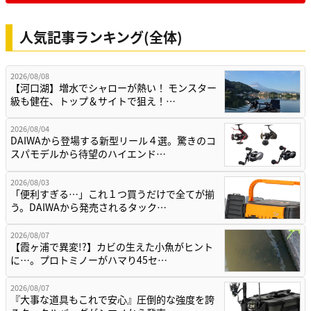
人気記事ランキング(全体)
2026/08/08
【河口湖】増水でシャローが熱い！ モンスター
級も健在、トップ＆サイトで狙え！…
2026/08/04
DAIWAから登場する新型リール４選。驚きのコ
スパモデルから待望のハイエンド…
2026/08/03
「便利すぎる…」これ１つ買うだけで全てが揃
う。DAIWAから発売されるタック…
2026/08/07
【霞ヶ浦で異変!?】カビの生えた小魚がヒント
に…。プロトミノーがハマり45セ…
2026/08/07
『大事な道具もこれで安心』圧倒的な強度を誇