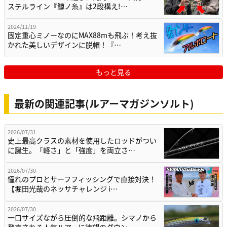
ステルライン『鱒ノ糸』は2段構え!…
2024/11/19
固定重心ミノーなのにMAX88mも飛ぶ！考え抜
かれた美しいデザインに脱帽！『…
もっと見る
最新の関連記事(ルアーマガジンソルト)
2026/07/31
史上最高クラスの素材を使用したロッドがつい
に誕生。「軽さ」と「強度」を両立さ…
2026/07/30
憧れのプロとサーフフィッシングで直接対決！
【堀田光哉のネッサチャレンジ i…
2026/07/30
一口サイズながら圧倒的な飛距離。シマノから
発売される人気ルアーに待望のダウン…