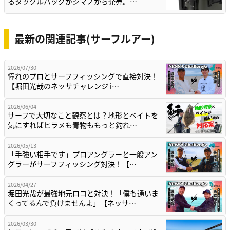
るタックルバッグがシマノから発売。…
最新の関連記事(サーフルアー)
2026/07/30
憧れのプロとサーフフィッシングで直接対決！
【堀田光哉のネッサチャレンジ i…
2026/06/04
サーフで大切なこと観察とは？地形とベイトを
気にすればヒラメも青物ももっと釣れ…
2026/05/13
「手強い相手です」プロアングラーと一般アン
グラーがサーフフィッシング対決！【…
2026/04/27
堀田光哉が最強地元ロコと対決！「僕も通いま
くってるんで負けませんよ」【ネッサ…
2026/03/30