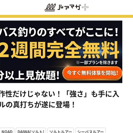
操作性だけじゃない！「強さ」も手に入
ールの真打ちが遂に登場！
NOAD
DAIWA[ソルト]
ソルトルアー
シーバスルアー