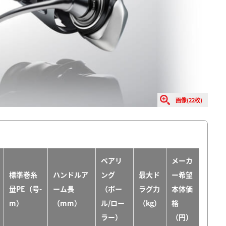
画像(22枚)
ベアリ
メーカ
標準巻糸
ハンドルア
ング
最大ド
ー希望
量PE（号-
ーム長
（ボー
ラグ力
本体価
m）
（mm）
ル/ロー
（kg）
格
ラー）
（円）