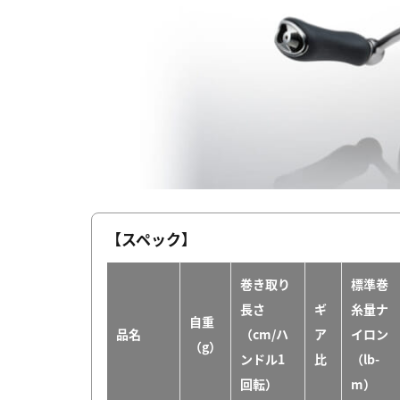
【スペック】
巻き取り
標準巻
長さ
ギ
糸量ナ
自重
品名
（cm/ハ
ア
イロン
（g）
ンドル1
比
（lb-
回転）
m）