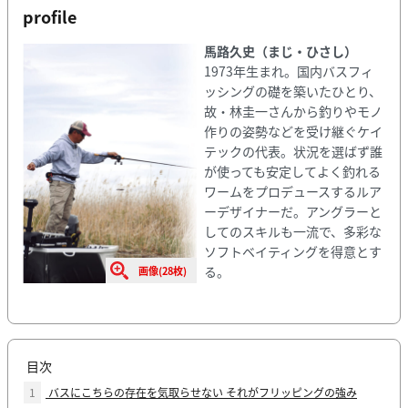
profile
馬路久史（まじ・ひさし）
1973年生まれ。国内バスフィ
ッシングの礎を築いたひとり、
故・林圭一さんから釣りやモノ
作りの姿勢などを受け継ぐケイ
テックの代表。状況を選ばず誰
が使っても安定してよく釣れる
ワームをプロデュースするルア
ーデザイナーだ。アングラーと
してのスキルも一流で、多彩な
ソフトベイティングを得意とす
る。
画像(28枚)
目次
1
バスにこちらの存在を気取らせない それがフリッピングの強み