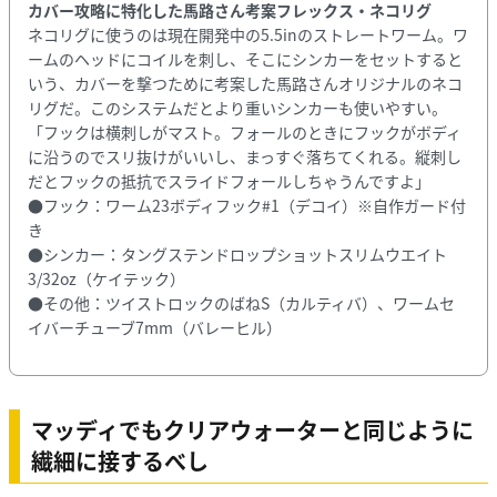
カバー攻略に特化した馬路さん考案フレックス・ネコリグ
ネコリグに使うのは現在開発中の5.5inのストレートワーム。ワ
ームのヘッドにコイルを刺し、そこにシンカーをセットすると
いう、カバーを撃つために考案した馬路さんオリジナルのネコ
リグだ。このシステムだとより重いシンカーも使いやすい。
「フックは横刺しがマスト。フォールのときにフックがボディ
に沿うのでスリ抜けがいいし、まっすぐ落ちてくれる。縦刺し
だとフックの抵抗でスライドフォールしちゃうんですよ」
●フック：ワーム23ボディフック#1（デコイ）※自作ガード付
き
●シンカー：タングステンドロップショットスリムウエイト
3/32oz（ケイテック）
●その他：ツイストロックのばねS（カルティバ）、ワームセ
イバーチューブ7mm（バレーヒル）
マッディでもクリアウォーターと同じように
繊細に接するべし