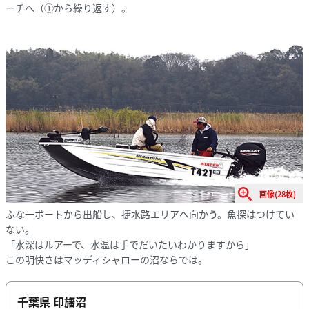
ーチへ（①から繰り返す）。
画像(28枚)
ふな一ボートから出船し、捷水路エリアへ向かう。魚探はつけてい
ない。
「水深はルアーで、水温は手でだいたいわかりますから」
この明快さはマッディシャローの沼ならでは。
千葉県 印旛沼