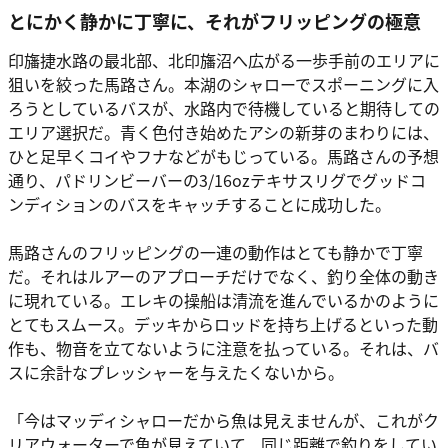
とにかく静かに丁寧に、それがフリッピングの極意
印旛捷水路の最北部、北印旛沼へ広がる一歩手前のエリアに
狙いを絞った馬路さん。本湖のシャローでスポーニングに入
ろうとしているバスが、水路内で待機していると期待しての
エリア選択だ。青く色付き始めたアシの新芽のまわりには、
ひと足早くコイやフナなどがもじっている。馬路さんの予想
通り、パドリンビーバーの3/16ozテキサスリグでグッドコ
ンディションのバスをキャッチすることに成功した。
馬路さんのフリッピングの一連の動作はとても静かで丁寧
だ。それはルアーのアプローチだけでなく、釣り全体の動き
に現れている。エレキの操船は清流を進んでいるかのように
とてもスムース。デッキからロッドを持ち上げるといった動
作も、物音を立てないように注意を払っている。それは、バ
スに余計なプレッシャーを与えたくないから。
「今はマッディシャローだから魚は見えませんが、これがク
リアウォーターで魚が見えていて、同じ距離で釣りをしてい