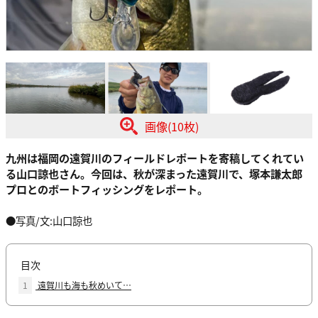
画像(10枚)
九州は福岡の遠賀川のフィールドレポートを寄稿してくれてい
る山口諒也さん。今回は、秋が深まった遠賀川で、塚本謙太郎
プロとのボートフィッシングをレポート。
●写真/文:山口諒也
目次
1
遠賀川も海も秋めいて…