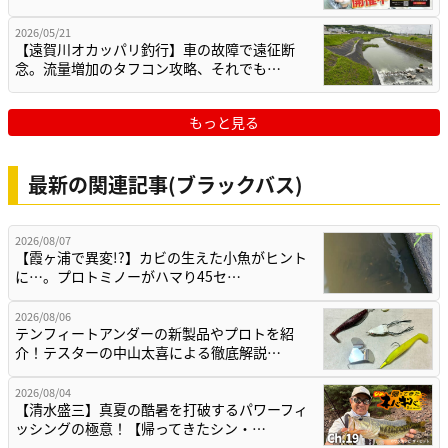
2026/05/21
【遠賀川オカッパリ釣行】車の故障で遠征断
念。流量増加のタフコン攻略、それでも…
もっと見る
最新の関連記事(ブラックバス)
2026/08/07
【霞ヶ浦で異変!?】カビの生えた小魚がヒント
に…。プロトミノーがハマり45セ…
2026/08/06
テンフィートアンダーの新製品やプロトを紹
介！テスターの中山太喜による徹底解説…
2026/08/04
【清水盛三】真夏の酷暑を打破するパワーフィ
ッシングの極意！【帰ってきたシン・…