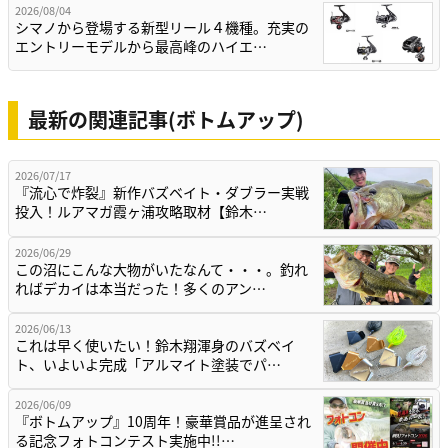
2026/08/04
シマノから登場する新型リール４機種。充実の
エントリーモデルから最高峰のハイエ…
最新の関連記事(ボトムアップ)
2026/07/17
『流心で炸裂』新作バズベイト・ダブラー実戦
投入！ルアマガ霞ヶ浦攻略取材【鈴木…
2026/06/29
この沼にこんな大物がいたなんて・・・。釣れ
ればデカイは本当だった！多くのアン…
2026/06/13
これは早く使いたい！鈴木翔渾身のバズベイ
ト、いよいよ完成「アルマイト塗装でパ…
2026/06/09
『ボトムアップ』10周年！豪華賞品が進呈され
る記念フォトコンテスト実施中!!…