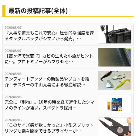
最新の投稿記事(全体)
2026/08/07
『大事な道具もこれで安心』圧倒的な強度を誇
るタックルバッグがシマノから発売。…
2026/08/07
【霞ヶ浦で異変!?】カビの生えた小魚がヒント
に…。プロトミノーがハマり45セ…
2026/08/06
テンフィートアンダーの新製品やプロトを紹
介！テスターの中山太喜による徹底解説…
2026/08/06
完全に『別物』。10年の時を経て進化したシマ
ノのラインが凄い。スペクトラ採用…
2026/08/06
『このサイズ感が欲しかった』小型スプリット
リングも楽々開閉できるプライヤーが…