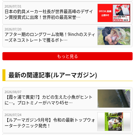
2026/07/31
日本の釣具メーカー社長が世界最高峰のデザイ
ン賞授賞式に出席！世界初の最高栄誉…
2026/07/20
アフター期のロングワーム攻略！9inchのスティ
ーズネコストレートで獲るボト…
もっと見る
最新の関連記事(ルアーマガジン)
2026/08/07
【霞ヶ浦で異変!?】カビの生えた小魚がヒント
に…。プロトミノーがハマり45セ…
2026/07/24
【ルアーマガジン9月号】令和の最新トップウォ
ーターテクニック発売！