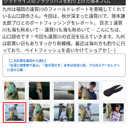
グッドサイズのブラックバスを釣り上げた塚本プロ。
九州は福岡の遠賀川のフィールドレポートを寄稿してくれて
いる山口諒也さん。今回は、秋が深まった遠賀川で、塚本謙
太郎プロとのボートフィッシングをレポート。 目次 1 遠賀
川も海も秋めいて… 遠賀川も海も秋めいて… こんにちは、
山口諒也です！今回も遠賀川の近況を伝えていきます。九州
は肌寒い日もありすっかり秋模様。最近は海の方も釣りに行
っており、ベイトフィッシュを追いかけてショアか […]
【この記事を最初から読む】
「水深と障害物で選ぶ」「奥が深すぎ」水中は完全に秋。プロのルアーセレクト
に目から鱗…