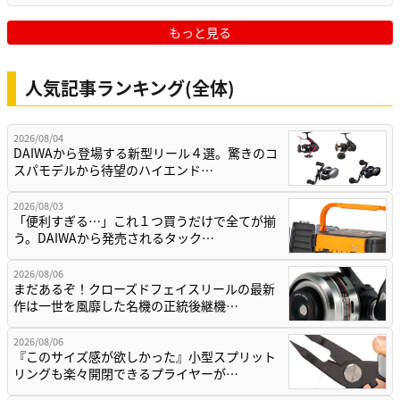
もっと見る
人気記事ランキング(全体)
2026/08/04
DAIWAから登場する新型リール４選。驚きのコ
スパモデルから待望のハイエンド…
2026/08/03
「便利すぎる…」これ１つ買うだけで全てが揃
う。DAIWAから発売されるタック…
2026/08/06
まだあるぞ！クローズドフェイスリールの最新
作は一世を風靡した名機の正統後継機…
2026/08/06
『このサイズ感が欲しかった』小型スプリット
リングも楽々開閉できるプライヤーが…