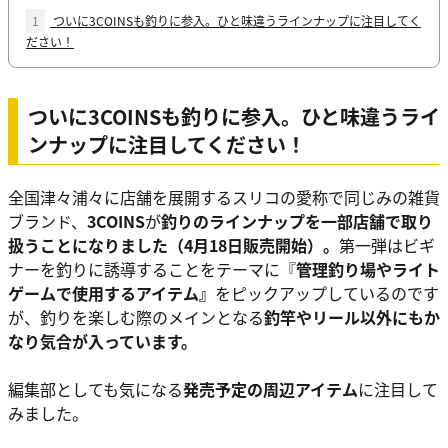
1
ついに3COINSも釣りに参入。ひと味違うラインナップに注目してく
ださい！
ついに3COINSも釣りに参入。ひと味違うライ
ンナップに注目してください！
全国津々浦々に店舗を展開するスリコの愛称で同じみの雑貨
ブランド、
3COINS
が
釣りのラインナップを一部店舗で取り
扱うことになりました（4月18日販売開始）。
第一弾はビギ
ナーを釣りに誘導することをテーマに『
管理釣り場やライト
ゲームで使用するアイテム』
をピックアップしているのです
が、釣りを楽しむ際のメインとなる
釣竿やリール以外にもか
なり気合が入っています。
編集部としても気になる
発売予定の周辺アイテム
に注目して
みました。