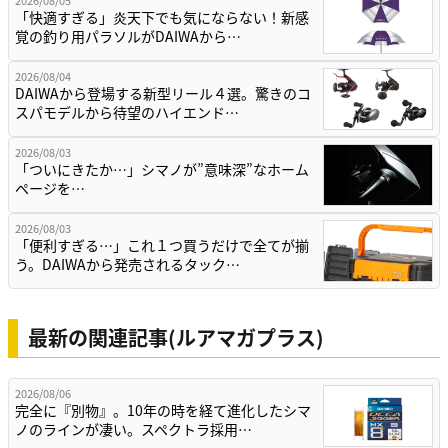
「快適すぎる」炎天下でも気にならない！新感
覚の釣り用パラソルがDAIWAから…
2026/08/04
DAIWAから登場する新型リール４選。驚きのコ
スパモデルから待望のハイエンド…
2026/08/03
「ついにきたか…」シマノが”意味深”なホーム
ページを…
2026/08/03
「便利すぎる…」これ１つ買うだけで全てが揃
う。DAIWAから発売されるタック…
最新の関連記事(ルアマガプラス)
2026/08/06
完全に『別物』。10年の時を経て進化したシマ
ノのラインが凄い。スペクトラ採用…