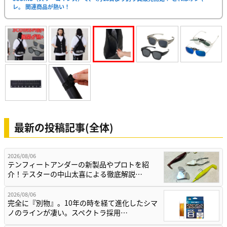
レ。 関連商品が熱い！
最新の投稿記事(全体)
2026/08/06
テンフィートアンダーの新製品やプロトを紹
介！テスターの中山太喜による徹底解説…
2026/08/06
完全に『別物』。10年の時を経て進化したシマ
ノのラインが凄い。スペクトラ採用…