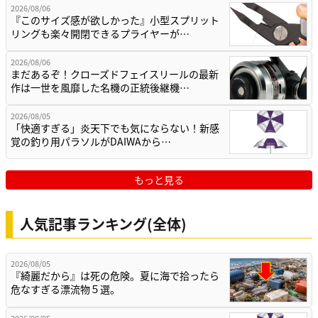
2026/08/06
『このサイズ感が欲しかった』小型スプリット
リングも楽々開閉できるプライヤーが…
2026/08/06
まだあるぞ！クローズドフェイスリールの最新
作は一世を風靡した名機の正統後継機…
2026/08/05
「快適すぎる」炎天下でも気にならない！新感
覚の釣り用パラソルがDAIWAから…
もっと見る
人気記事ランキング(全体)
2026/08/05
『綺麗だから』は死の危険。夏に海で拾ったら
危なすぎる漂流物５選。
2026/08/05