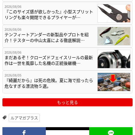
2026/08/06
『このサイズ感が欲しかった』小型スプリット
リングも楽々開閉できるプライヤーが…
2026/08/06
テンフィートアンダーの新製品やプロトを紹
介！テスターの中山太喜による徹底解説…
2026/08/06
まだあるぞ！クローズドフェイスリールの最新
作は一世を風靡した名機の正統後継機…
2026/08/05
『綺麗だから』は死の危険。夏に海で拾ったら
危なすぎる漂流物５選。
もっと見る
ルアマガプラス