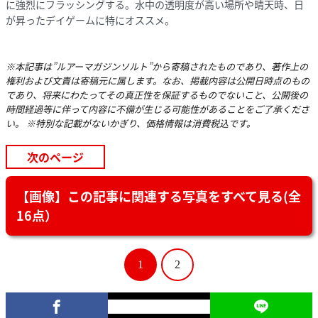
に強烈にフラッシングする。水中の透明度が高い場所や晴天時、日
が昇ったデイゲームに特にオススメ。
※本記事は”ルアーマガジンソルト”から寄稿されたものであり、著作上の
権利および文責は寄稿元に属します。なお、掲載内容は公開日時点のもの
であり、将来にわたってその真正性を保証するものでないこと、公開後の
時間経過等に伴って内容に不備が生じる可能性があることをご了承くださ
い。 ※特別な記載がないかぎり、価格情報は消費税込です。
次のページ
【画像】この記事に関連する写真をすべて見る(全
16点）
1
2