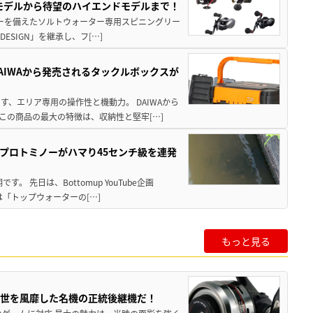
パモデルから待望のハイエンドモデルまで！
パワーを備えたソルトウォーター専用スピニングリー
ESIGN」を継承し、フ[…]
AIWAから発売されるタックルボックスが
、エリア専用の操作性と機動力。 DAIWAから
この商品の最大の特徴は、収納性と堅牢[…]
プロトミノーがハマり45センチ級を連発
 先日は、Bottomup YouTube企画
は「トップウォーターの[…]
もっと見る
一世を風靡した名機の正統後継機だ！