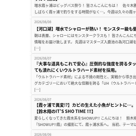
増水霞ヶ浦はビッグバス祭り！ 皆さんこんにちは！ 佐々木
しばらく霞ヶ浦で釣りをする時間がなく…。今週は久々の霞ヶ浦
2026/08/08
【河口湖】増水でシャローが熱い！ モンスター級も
朝は表層、シャローにはモンスタークラスも！ 皆さんこんに
情報をお届け致します。 先週はマスターズ入鹿池の為河口湖
[…]
2026/08/07
『大事な道具もこれで安心』圧倒的な強度を誇るタ
ても潰れにくいウルトラハード素材を採用。
「ウルトラハード素材」による不撓の剛性と、実戦から導き出
グカテゴリーにおいて絶大な信頼を誇る「UH（ウルトラハー
[…]
2026/08/07
【霞ヶ浦で異変!?】カビの生えた小魚がヒントに…。
【鈴木翔のIT’S SHO TIME !!!】
夏らしくなってきた霞水系をSHOWUP!! こんにちは！ 鈴木翔です。
『SHOWUP!!霞』の撮影にて、霞ヶ浦水系へ。 当初、テーマ
2026/08/06