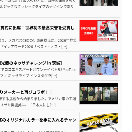
のゲームに対応 最大の魅力は、当時の面影を強く
ルジックなクラシックタイプのデザインであり
授賞式に出席！世界初の最高栄誉を受賞し
り、メガバスCEOの伊東由樹氏は、2026年登場
インアワード2026「ベスト・オブ・[…]
哉のネッサチャレンジ in 茨城】
ロコエキスパートとワンデイバトル! YouTube
ノ ネッサライブ インスタグラ[…]
釣りメーカーと再びコラボ！！
ョンへ昇華する挑戦から始まりました。アメリカ軍の工場
させた機能美は、「日本人にし[…]
限定のオリジナルカラーを手に入れるチャン