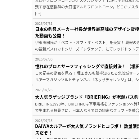
大口径フロントコーンがノスタルジック！ しかし中身は現代
残す存在感抜群の大口径アルミフロントコーン。どこかノスタ
[…]
2026/07/31
日本の釣具メーカー社長が世界最高峰のデザイン賞
た動画も公開！
伊東由樹氏が「ベスト・オブ・ザ・ベスト」を受賞！ 既報の通
の最新バスロッドシリーズ「レヴァンテ」にてレッドドットデザ
2026/07/30
憧れのプロとサーフフィッシングで直接対決！ 【堀田光
この記事の動画を見る！ 堀田さんも勝手知ったる北茨城サーフで
ルアーマガジンソルトチャンネル『ネッサチャレンジ』は、シマ
2026/07/23
大人気ラゲッジブランド『BRIEFING』が老舗バス
BRIEFING1998年、BRIEFINGは軍事規格をファッシ
で生まれる無骨さに、日本人ならではの緻密なクラフトを融合
2026/07/15
DAIWAのルアーが大人気ブランドとコラボ！ 数量
スだぞ！