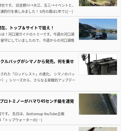
勝也です。 旧吉野川→大江、五三→イベントと、
釣行を楽しみました！ 6月の霞は1年で1[…]
健在、トップ＆サイトで狙え！
ちは！河口湖ガイドのトミーです。今週の河口湖
を留守にしていましたので、今週からの河口湖情
ックルバッグがシマノから発売。何を乗せ
された「ロッドレスト」の進化。 シマノのバッ
ド）」シリーズから、さらなる実戦的アップデー
プロトミノーがハマり45センチ級を連発
 先日は、Bottomup YouTube企画
は「トップウォーターの[…]