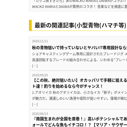
「カッコ良すぎだろ」あのWACKO MARIAとDAIWAがコラボ
WACKO MARIAとDAIWAが異例のコラボ！ 音楽などを根底に
最新の関連記事(小型青物(ハマチ等)
2025/11/11
秋の青物狙いで持っていないとヤバい⁉専用設計なら
ショアキャスティングゲーム専用に設計されたブレードジグ 
高速回転するブレードの組み合わせによる、いわゆる“ブレー
[…]
2025/09/25
【この秋、絶対狙いたい】オカッパリで手軽に狙える
ト達！釣りを始めるなら今がチャンス！
1.アオリイカ 秋のアオリイカは、小さなイカ「新子」がメイ
が魅力だ。潮通しのいい漁港や堤防が狙いやすい。藻場が絡む
[…]
2025/06/13
『南国生まれが全国を席巻！』高いポテンシャルで
ォールでどんな魚もイチコロ！？【マリア・サウザーS