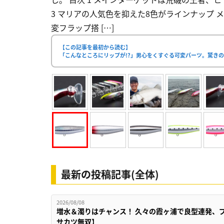
3 マリアの人気色を抑えた8色がラインナップ 
変フラップ搭 […]
【この記事を最初から読む】
「こんなところにリップが!?」男心をくすぐる可変パーツ。驚き
最新の投稿記事(全体)
2026/08/08
増水＆濁りはチャンス！ 久々の霞ヶ浦で良型連発、
サカツ無双】