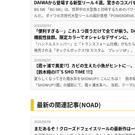
DAIWAから登場する新型リール４選。驚きのコス
BG SW 「BG SW」は、世界中の大型魚と対峙するための
ルだ。 ダイワの次世代大型リールの設計思想「POWERDRIVE D
2026/08/03
「便利すぎる…」これ１つ買うだけで全てが揃う。D
機能性抜群。限定カラーでオシャレなデザインに。
「ハンドルストッパー」と「トランスフォーム仕様」がもたらす
発売される「タックルボックスTB カスタム プレッソSP」。
2026/08/07
【霞ヶ浦で異変!?】カビの生えた小魚がヒントに…。
【鈴木翔のIT’S SHO TIME !!!】
夏らしくなってきた霞水系をSHOWUP!! こんにちは！ 鈴木翔です。
『SHOWUP!!霞』の撮影にて、霞ヶ浦水系へ。 当初、テーマ
最新の関連記事(NOAD)
2026/08/06
まだあるぞ！クローズドフェイスリールの最新作は