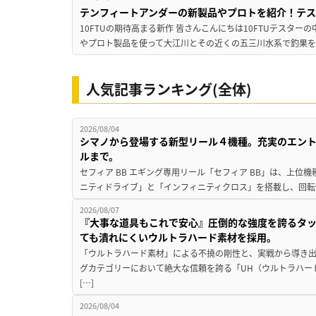
テンフィートアンダーの新製品やプロトを紹介！テ
10FTUの期待高まる新作 皆さんこんにちは10FTUテスターの
やプロト製品を使って大江川とその近くの五三川水系で釣果を
人気記事ランキング(全体)
2026/08/04
シマノから登場する新型リール４機種。充実のエン
ルまで。
セフィア BB エギング専用リール「セフィア BB」は、上
ニティドライブ」と「インフィニティクロス」を搭載し、回転
2026/08/07
『大事な道具もこれで安心』圧倒的な強度を誇るタ
ても潰れにくいウルトラハード素材を採用。
「ウルトラハード素材」による不撓の剛性と、実戦から導き出
グカテゴリーにおいて絶大な信頼を誇る「UH（ウルトラハー
[…]
2026/08/04