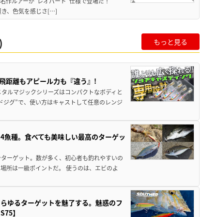
!? 名作ルアーが“レオパード”仕様で登場だ！
置き、色気を感じさ[…]
)
もっと見る
飛距離もアピール力も『違う』!
メタルマジックシリーズはコンパクトなボディと
ドジグ”で、使い方はキャストして任意のレンジ
4魚種。食べても美味しい最高のターゲッ
ンターゲット。数が多く、初心者も釣れやすいの
場所は一級ポイントだ。 使うのは、エビのよ
あらゆるターゲットを魅了する。魅惑のフ
75】