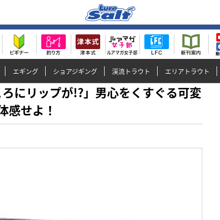
エギング
ショアジギング
渓流トラウト
エリアトラウト
なところにリップが!?」男心をくすぐる可変
体感せよ！