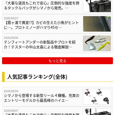
『大事な道具もこれで安心』圧倒的な強度を誇
るタックルバッグがシマノから発売。…
2026/08/07
【霞ヶ浦で異変!?】カビの生えた小魚がヒント
に…。プロトミノーがハマり45セ…
2026/08/06
テンフィートアンダーの新製品やプロトを紹
介！テスターの中山太喜による徹底解説…
もっと見る
人気記事ランキング(全体)
2026/08/04
シマノから登場する新型リール４機種。充実の
エントリーモデルから最高峰のハイエ…
2026/08/07
『大事な道具もこれで安心』圧倒的な強度を誇