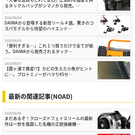
るタックルバッグがシマノから発売。…
2026/08/04
DAIWAから登場する新型リール４選。驚きのコ
スパモデルから待望のハイエンド…
2026/08/03
「便利すぎる…」これ１つ買うだけで全てが揃
う。DAIWAから発売されるタック…
2026/08/07
【霞ヶ浦で異変!?】カビの生えた小魚がヒント
に…。プロトミノーがハマり45セ…
最新の関連記事(NOAD)
2026/08/06
まだあるぞ！クローズドフェイスリールの最新
作は一世を風靡した名機の正統後継機…