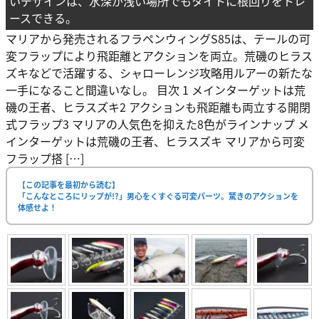
いデザインは、水深が浅い場所でもタイトに根回りをトレ
ースできる。
マリアから発売されるフラペンウィングS85は、テールの可
変フラップにより飛距離とアクションを両立。荒磯のヒラス
ズキなどで活躍する、シャローレンジ攻略用ルアーの新たな
一手になること間違いなし。 目次 1 メインターゲットは荒
磯の王者、ヒラスズキ2 アクションも飛距離も両立する開閉
式フラップ3 マリアの人気色を抑えた8色がラインナップ メ
インターゲットは荒磯の王者、ヒラスズキ マリアから可変
フラップ搭 […]
【この記事を最初から読む】
「こんなところにリップが!?」男心をくすぐる可変パーツ。驚きのアクションを
体感せよ！