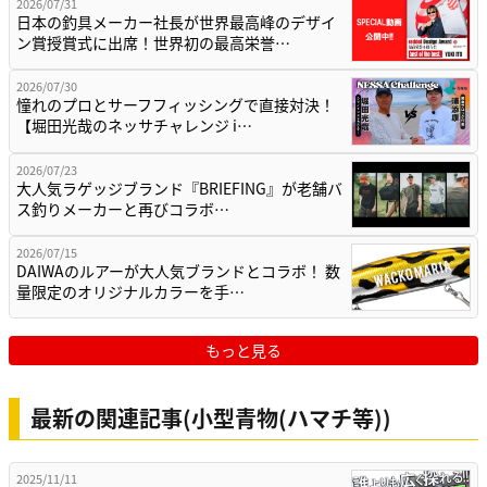
2026/07/31
日本の釣具メーカー社長が世界最高峰のデザイ
ン賞授賞式に出席！世界初の最高栄誉…
2026/07/30
憧れのプロとサーフフィッシングで直接対決！
【堀田光哉のネッサチャレンジ i…
2026/07/23
大人気ラゲッジブランド『BRIEFING』が老舗バ
ス釣りメーカーと再びコラボ…
2026/07/15
DAIWAのルアーが大人気ブランドとコラボ！ 数
量限定のオリジナルカラーを手…
もっと見る
最新の関連記事(小型青物(ハマチ等))
2025/11/11