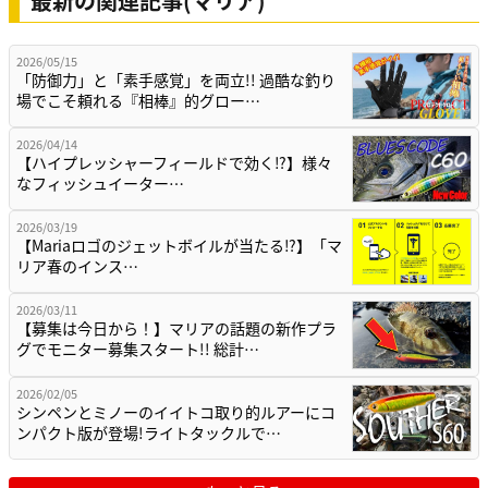
最新の関連記事(マリア)
2026/05/15
「防御力」と「素手感覚」を両立!! 過酷な釣り
場でこそ頼れる『相棒』的グロー…
2026/04/14
【ハイプレッシャーフィールドで効く⁉】様々
なフィッシュイーター…
2026/03/19
【Mariaロゴのジェットボイルが当たる⁉】「マ
リア春のインス…
2026/03/11
【募集は今日から！】マリアの話題の新作プラ
グでモニター募集スタート!! 総計…
2026/02/05
シンペンとミノーのイイトコ取り的ルアーにコ
ンパクト版が登場!ライトタックルで…