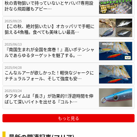
秋の青物狙いで持っていないとヤバい⁉専用設
計なら飛距離もアピー…
2025/09/25
【この秋、絶対狙いたい】オカッパリで手軽に
狙える4魚種。食べても美味しい最高…
2025/06/13
『南国生まれが全国を席巻！』高いポテンシャ
ルであらゆるターゲットを魅了する。…
2025/04/28
こんなルアーが欲しかった！軽快なジャークに
ナチュラルフォール、そして強度も安…
2025/03/24
タフタイムは「長さ」が効果的!!浮遊時間を伸
ばして深いバイトを出せる『コルト…
もっと見る