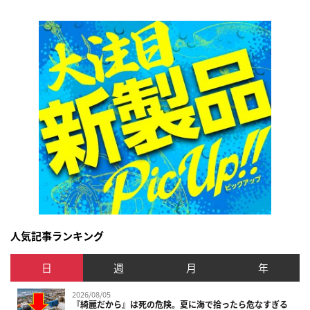
人気記事ランキング
日
週
月
年
2026/08/05
『綺麗だから』は死の危険。夏に海で拾ったら危なすぎる