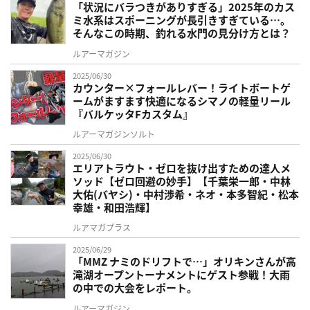
「状況にバラつきがありすぎる」2025年のカス
ミ水系はスポーニングが長引きすぎている…。
そんなこの時期、釣れる水門の見分け方とは？
ルアーマガジン
2025/06/30
カウンター×フォールレバー！ライトボートゲ
ームがますます快適になるシマノの軽量リール
『バルケッタFカスタム』
ルアーマガジンソルト
2025/06/30
エリアトラウト・ゼロを抜け出すための達人メ
ソッド【ゼロ回避の妙手】【千葉栄一郎・中林
大佑(バヤシ)・中村渉希・ネオ・本多智紀・松本
幸雄・和田浩輝】
ルアマガプラス
2025/06/29
「MMZ ナミのドリフトで…」オリキンさんが高
滝湖オープントーナメントにゲスト参戦！大雨
の中での大会をレポート。
ルアーマガジン