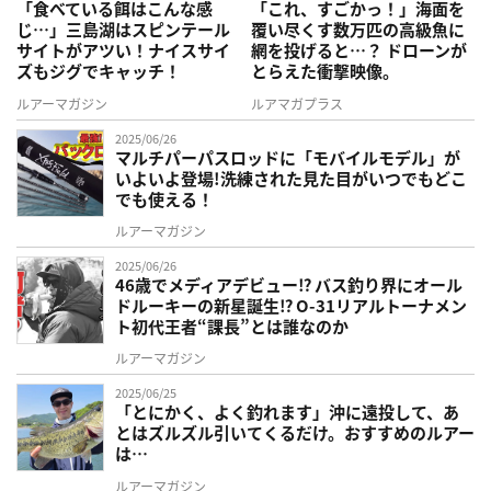
「食べている餌はこんな感
「これ、すごかっ！」海面を
じ…」三島湖はスピンテール
覆い尽くす数万匹の高級魚に
サイトがアツい！ナイスサイ
網を投げると…？ ドローンが
ズもジグでキャッチ！
とらえた衝撃映像。
ルアーマガジン
ルアマガプラス
2025/06/26
マルチパーパスロッドに「モバイルモデル」が
いよいよ登場!洗練された見た目がいつでもどこ
でも使える！
ルアーマガジン
2025/06/26
46歳でメディアデビュー⁉ バス釣り界にオール
ドルーキーの新星誕生⁉ O-31リアルトーナメン
ト初代王者“課長”とは誰なのか
ルアーマガジン
2025/06/25
「とにかく、よく釣れます」沖に遠投して、あ
とはズルズル引いてくるだけ。おすすめのルアー
は…
ルアーマガジン