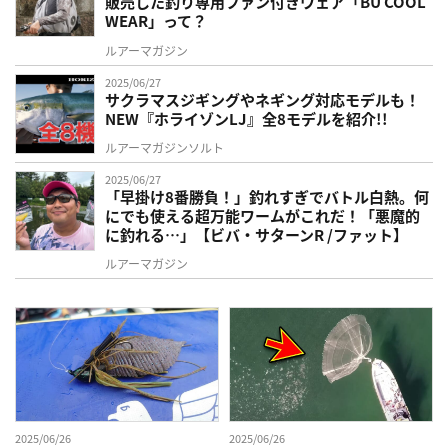
販売した釣り専用ファン付きウェア「BU COOL
WEAR」って？
ルアーマガジン
2025/06/27
サクラマスジギングやネギング対応モデルも！
NEW『ホライゾンLJ』全8モデルを紹介!!
ルアーマガジンソルト
2025/06/27
「早掛け8番勝負！」釣れすぎでバトル白熱。何
にでも使える超万能ワームがこれだ！「悪魔的
に釣れる…」【ビバ・サターンR /ファット】
ルアーマガジン
2025/06/26
2025/06/26