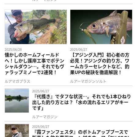
2025/06/28
2025/06/27
懐かしのホームフィールド
【アジング入門】初心者の方
へ！しかし護岸工事でポテン
必見！アジングの釣り方、ワ
シャルダウン…。それでもヴ
ームカラーセレクトなど、釣
ァラップミノーで2連発！
果UPの秘訣を徹底解説！
ルアマガプラス
ルアーマガジンソルト
2025/06/27
『代搔き』でタフな状況…。それでも1本ひねり
出した釣り方とは？「水の流れるエリアがキー
です」
ルアーマガジン
2025/06/27
『霞ファンフェスタ』のボトムアップブースで