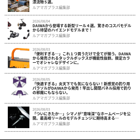
漂流物５選。
ルアマガプラス編集部
2026/08/04
DAIWAから登場する新型リール４選。驚きのコスパモデル
から待望のハイエンドモデルまで！
ルアマガプラス編集部
2026/08/03
「便利すぎる…」これ１つ買うだけで全てが揃う。DAIWA
から発売されるタックルボックスが機能性抜群。限定カラ
ーでオシャレなデザインに。
ルアマガプラス編集部
2026/08/05
「快適すぎる」炎天下でも気にならない！新感覚の釣り用
パラソルがDAIWAから発売！竿出し開閉パネル採用で釣り
の邪魔にもならない。
ルアマガプラス編集部
2026/08/03
「ついにきたか…」シマノが”意味深”なホームページを公
開。最高峰リールのモデルチェンジに期待高まる…
ルアマガプラス編集部