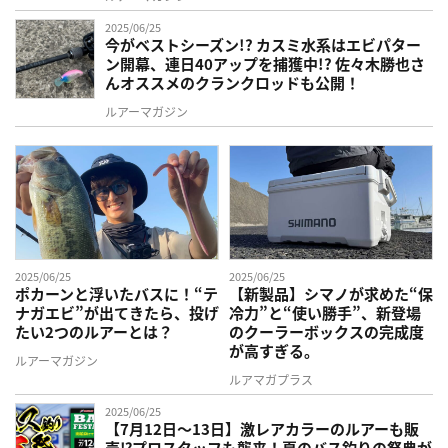
2025/06/25
今がベストシーズン!? カスミ水系はエビパター
ン開幕、連日40アップを捕獲中!? 佐々木勝也さ
んオススメのクランクロッドも公開！
ルアーマガジン
2025/06/25
2025/06/25
ポカーンと浮いたバスに！“テ
【新製品】シマノが求めた“保
ナガエビ”が出てきたら、投げ
冷力”と“使い勝手”、新登場
たい2つのルアーとは？
のクーラーボックスの完成度
が高すぎる。
ルアーマガジン
ルアマガプラス
2025/06/25
【7月12日～13日】激レアカラーのルアーも販
売⁉プロスタッフも襲来！夏のバス釣りの祭典が