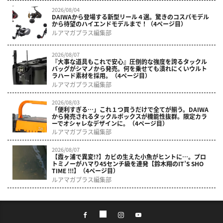
2026/08/04
DAIWAから登場する新型リール４選。驚きのコスパモデル
から待望のハイエンドモデルまで！（4ページ目）
ルアマガプラス編集部
2026/08/07
『大事な道具もこれで安心』圧倒的な強度を誇るタックル
バッグがシマノから発売。何を乗せても潰れにくいウルト
ラハード素材を採用。（4ページ目）
ルアマガプラス編集部
2026/08/03
「便利すぎる…」これ１つ買うだけで全てが揃う。DAIWA
から発売されるタックルボックスが機能性抜群。限定カラ
ーでオシャレなデザインに。（4ページ目）
ルアマガプラス編集部
2026/08/07
【霞ヶ浦で異変!?】カビの生えた小魚がヒントに…。プロ
トミノーがハマり45センチ級を連発【鈴木翔のIT’S SHO
TIME !!!】（4ページ目）
ルアマガプラス編集部