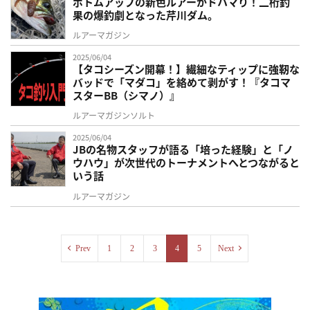
ボトムアップの新色ルアーがドハマり！二桁釣
果の爆釣劇となった芹川ダム。
ルアーマガジン
2025/06/04
【タコシーズン開幕！】繊細なティップに強靭な
バッドで「マダコ」を絡めて剥がす！『タコマ
スターBB（シマノ）』
ルアーマガジンソルト
2025/06/04
JBの名物スタッフが語る「培った経験」と「ノ
ウハウ」が次世代のトーナメントへとつながると
いう話
ルアーマガジン
Prev
1
2
3
4
5
Next