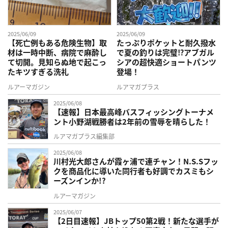
2025/06/09
2025/06/09
【死亡例もある危険生物】取
たっぷりポケットと耐久撥水
材は一時中断、病院で麻酔し
で夏の釣りは完璧⁉アブガル
て切開。見知らぬ地で起こっ
シアの超快適ショートパンツ
たキツすぎる洗礼
登場！
ルアーマガジン
ルアマガプラス
2025/06/08
【速報】日本最高峰バスフィッシングトーナメ
ント小野湖戦勝者は2年前の雪辱を晴らした！
ルアマガプラス編集部
2025/06/08
川村光大郎さんが霞ヶ浦で連チャン！N.S.Sフッ
クを商品化に導いた同行者も好調でカスミもシ
ーズンインか!?
ルアーマガジン
2025/06/07
【2日目速報】JBトップ50第2戦！新たな選手が