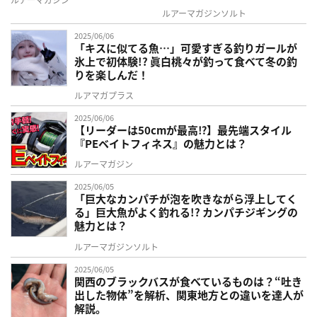
ルアーマガジンソルト
2025/06/06
「キスに似てる魚…」可愛すぎる釣りガールが
氷上で初体験!? 眞白桃々が釣って食べて冬の釣
りを楽しんだ！
ルアマガプラス
2025/06/06
【リーダーは50cmが最高⁉】最先端スタイル
『PEベイトフィネス』の魅力とは？
ルアーマガジン
2025/06/05
「巨大なカンパチが泡を吹きながら浮上してく
る」巨大魚がよく釣れる!? カンパチジギングの
魅力とは？
ルアーマガジンソルト
2025/06/05
関西のブラックバスが食べているものは？“吐き
出した物体”を解析、関東地方との違いを達人が
解説。