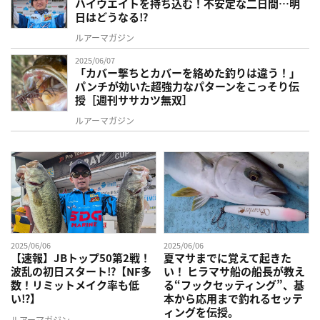
ハイウエイトを持ち込む！不安定な二日間…明
日はどうなる⁉
ルアーマガジン
2025/06/07
「カバー撃ちとカバーを絡めた釣りは違う！」
パンチが効いた超強力なパターンをこっそり伝
授［週刊ササカツ無双］
ルアーマガジン
2025/06/06
2025/06/06
【速報】JBトップ50第2戦！
夏マサまでに覚えて起きた
波乱の初日スタート⁉【NF多
い！ ヒラマサ船の船長が教え
数！リミットメイク率も低
る“フックセッティング”、基
い⁉】
本から応用まで釣れるセッテ
ィングを伝授。
ルアーマガジン