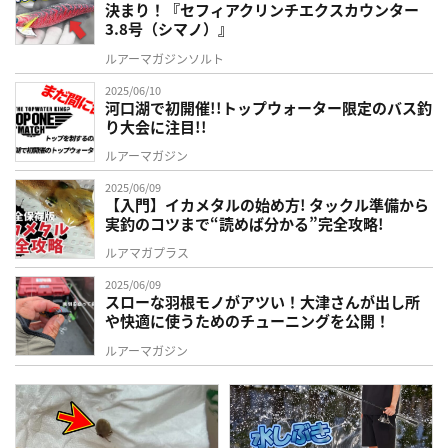
決まり！『セフィアクリンチエクスカウンター
3.8号（シマノ）』
ルアーマガジンソルト
2025/06/10
河口湖で初開催!!トップウォーター限定のバス釣
り大会に注目!!
ルアーマガジン
2025/06/09
【入門】イカメタルの始め方! タックル準備から
実釣のコツまで“読めば分かる”完全攻略!
ルアマガプラス
2025/06/09
スローな羽根モノがアツい！大津さんが出し所
や快適に使うためのチューニングを公開！
ルアーマガジン