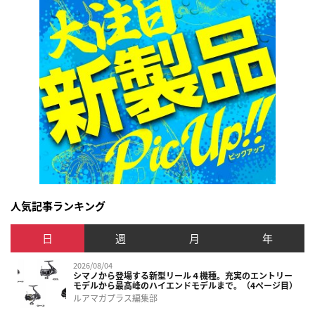
人気記事ランキング
日
週
月
年
2026/08/04
シマノから登場する新型リール４機種。充実のエントリー
モデルから最高峰のハイエンドモデルまで。（4ページ目）
ルアマガプラス編集部