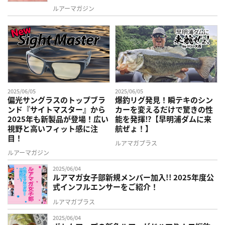
ルアーマガジン
2025/06/05
2025/06/05
偏光サングラスのトップブラ
爆釣リグ発見！瞬テキのシン
ンド『サイトマスター』から
カーを変えるだけで驚きの性
2025年も新製品が登場！広い
能を発揮⁉【早明浦ダムに来
視野と高いフィット感に注
航ぜょ！】
目！
ルアマガプラス
ルアーマガジン
2025/06/04
ルアマガ女子部新規メンバー加入!! 2025年度公
式インフルエンサーをご紹介！
ルアマガプラス
2025/06/04