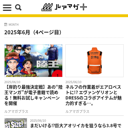
MONTH
2025年6月（4ページ目）
2025/06/10
2025/06/10
【岸釣り最強決定戦】あの“陸
ネルフの作業着がエアロベス
王マンガ”が電子書籍で読め
トに!? エヴァンゲリオンと
る！無料お試しキャンペーン
DRESSのコラボアイテムが魅
を開催
力的すぎる…。
ルアマガプラス
ルアマガプラス
2025/06/10
まだいける⁉巨大アオリイカを狙うなら3.8号で