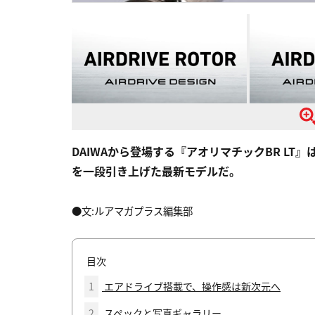
DAIWAから登場する『アオリマチックBR L
を一段引き上げた最新モデルだ。
●文:ルアマガプラス編集部
目次
1
エアドライブ搭載で、操作感は新次元へ
2
スペックと写真ギャラリー