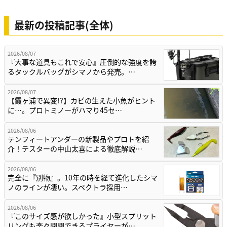
最新の投稿記事(全体)
2026/08/07
『大事な道具もこれで安心』圧倒的な強度を誇
るタックルバッグがシマノから発売。…
2026/08/07
【霞ヶ浦で異変!?】カビの生えた小魚がヒント
に…。プロトミノーがハマり45セ…
2026/08/06
テンフィートアンダーの新製品やプロトを紹
介！テスターの中山太喜による徹底解説…
2026/08/06
完全に『別物』。10年の時を経て進化したシマ
ノのラインが凄い。スペクトラ採用…
2026/08/06
『このサイズ感が欲しかった』小型スプリット
リングも楽々開閉できるプライヤーが…