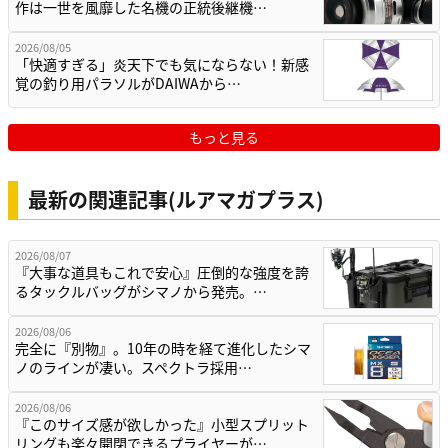
作は一世を風靡した名機の正統後継機…
2026/08/05
「快適すぎる」炎天下でも気にならない！新感
覚の釣り用パラソルがDAIWAから…
もっと見る
最新の関連記事(ルアマガプラス)
2026/08/07
『大事な道具もこれで安心』圧倒的な強度を誇
るタックルバッグがシマノから発売。…
2026/08/06
完全に『別物』。10年の時を経て進化したシマ
ノのラインが凄い。スペクトラ採用…
2026/08/06
『このサイズ感が欲しかった』小型スプリット
リングも楽々開閉できるプライヤーが…