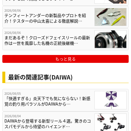
2026/08/06
テンフィートアンダーの新製品やプロトを紹
介！テスターの中山太喜による徹底解説…
2026/08/06
まだあるぞ！クローズドフェイスリールの最新
作は一世を風靡した名機の正統後継機…
もっと見る
最新の関連記事(DAIWA)
2026/08/05
「快適すぎる」炎天下でも気にならない！新感
覚の釣り用パラソルがDAIWAから…
2026/08/04
DAIWAから登場する新型リール４選。驚きのコ
スパモデルから待望のハイエンド…