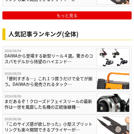
もっと見る
人気記事ランキング(全体)
2026/08/04
DAIWAから登場する新型リール４選。驚きのコ
スパモデルから待望のハイエンド…
2026/08/03
「便利すぎる…」これ１つ買うだけで全てが揃
う。DAIWAから発売されるタック…
2026/08/06
まだあるぞ！クローズドフェイスリールの最新
作は一世を風靡した名機の正統後継機…
2026/08/06
『このサイズ感が欲しかった』小型スプリット
リングも楽々開閉できるプライヤーが…