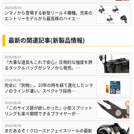
2026/08/04
シマノから登場する新型リール４機種。充実の
エントリーモデルから最高峰のハイエ…
最新の関連記事(新製品情報)
2026/08/07
『大事な道具もこれで安心』圧倒的な強度を誇
るタックルバッグがシマノから発売。…
2026/08/06
完全に『別物』。10年の時を経て進化したシマ
ノのラインが凄い。スペクトラ採用…
2026/08/06
『このサイズ感が欲しかった』小型スプリット
リングも楽々開閉できるプライヤーが…
2026/08/06
まだあるぞ！クローズドフェイスリールの最新