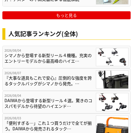
もっと見る
人気記事ランキング(全体)
2026/08/04
シマノから登場する新型リール４機種。充実の
エントリーモデルから最高峰のハイエ…
2026/08/07
『大事な道具もこれで安心』圧倒的な強度を誇
るタックルバッグがシマノから発売。…
2026/08/04
DAIWAから登場する新型リール４選。驚きのコ
スパモデルから待望のハイエンド…
2026/08/03
「便利すぎる…」これ１つ買うだけで全てが揃
う。DAIWAから発売されるタック…