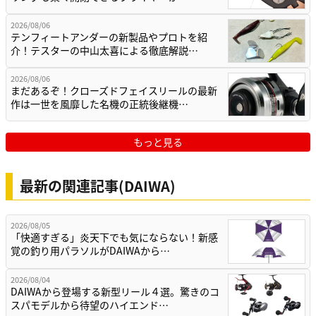
2026/08/06
テンフィートアンダーの新製品やプロトを紹
介！テスターの中山太喜による徹底解説…
2026/08/06
まだあるぞ！クローズドフェイスリールの最新
作は一世を風靡した名機の正統後継機…
もっと見る
最新の関連記事(DAIWA)
2026/08/05
「快適すぎる」炎天下でも気にならない！新感
覚の釣り用パラソルがDAIWAから…
2026/08/04
DAIWAから登場する新型リール４選。驚きのコ
スパモデルから待望のハイエンド…