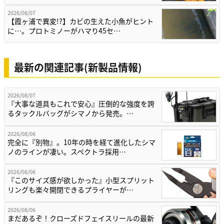
2026/08/07
【霞ヶ浦で異変!?】カビの生えた小魚がヒント
に…。プロトミノーがハマり45セ…
最新の関連記事(新製品情報)
2026/08/07
『大事な道具もこれで安心』圧倒的な強度を誇
るタックルバッグがシマノから発売。…
2026/08/06
完全に『別物』。10年の時を経て進化したシマ
ノのラインが凄い。スペクトラ採用…
2026/08/06
『このサイズ感が欲しかった』小型スプリット
リングも楽々開閉できるプライヤーが…
2026/08/06
まだあるぞ！クローズドフェイスリールの最新