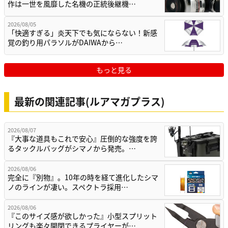
作は一世を風靡した名機の正統後継機…
2026/08/05
「快適すぎる」炎天下でも気にならない！新感
覚の釣り用パラソルがDAIWAから…
もっと見る
最新の関連記事(ルアマガプラス)
2026/08/07
『大事な道具もこれで安心』圧倒的な強度を誇
るタックルバッグがシマノから発売。…
2026/08/06
完全に『別物』。10年の時を経て進化したシマ
ノのラインが凄い。スペクトラ採用…
2026/08/06
『このサイズ感が欲しかった』小型スプリット
リングも楽々開閉できるプライヤーが…