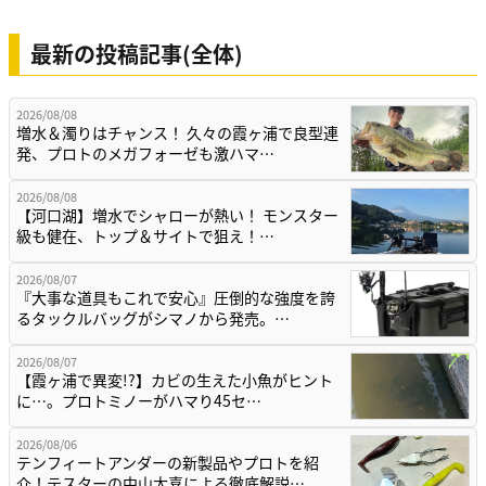
最新の投稿記事(全体)
2026/08/08
増水＆濁りはチャンス！ 久々の霞ヶ浦で良型連
発、プロトのメガフォーゼも激ハマ…
2026/08/08
【河口湖】増水でシャローが熱い！ モンスター
級も健在、トップ＆サイトで狙え！…
2026/08/07
『大事な道具もこれで安心』圧倒的な強度を誇
るタックルバッグがシマノから発売。…
2026/08/07
【霞ヶ浦で異変!?】カビの生えた小魚がヒント
に…。プロトミノーがハマり45セ…
2026/08/06
テンフィートアンダーの新製品やプロトを紹
介！テスターの中山太喜による徹底解説…