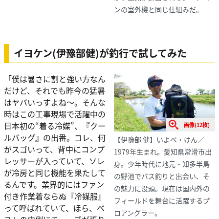
ンの室外機と同じ仕組みだ。
イヨケン(伊豫部健)が釣行で試してみた
「僕は暑さに割と強い方なん
だけど、それでも昨今の猛暑
はヤバいっすよね～。そんな
時はこの工事現場で活躍中の
日本初の“着る冷媒”、『クー
画像(12枚)
ルバッグ』の出番。コレ、何
【伊豫部 健】いよべ・けん／
がスゴいって、背中にコンプ
1979年生まれ。愛知県常滑市出
レッサーが入っていて、ソレ
身。少年時代に地元・知多半島
が冷房と同じ機能を果たして
の野池でバス釣りと出会い、そ
るんです。業界的にはファン
の魅力に没頭。現在は国内外の
付き作業着ならぬ『冷媒服』
フィールドを舞台に活躍するプ
って呼ばれていて、ほら、ベ
ロアングラー。