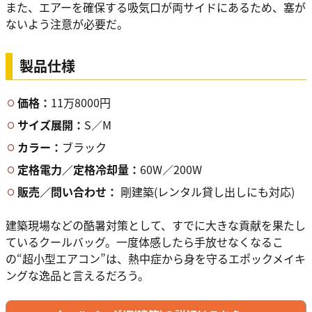
また、エアーを確保する吸気口が両サイドにあるため、塞が
ないよう注意が必要だ。
製品仕様
価格：
11万8000円
サイズ展開：
S／M
カラー：
ブラック
定格電力／定格冷却量：
60W／200W
販売／問い合わせ：
剛建築(レンタル貸し出しにも対応)
建築現場などの酷暑対策として、すでに大きな貢献を果たし
ているクールバッグ。一度体感したら手放せなくなるこ
の“超小型エアコン”は、熱中症から身を守るエポックメイキ
ングな逸品と言えるだろう。