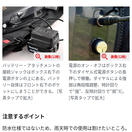
画像(12枚)
画像(12枚)
バッテリー・アタッチメントの
電源のオン・オフはボックス右
接続ジャックはボックス右下の
下のダイヤル式電源ボタンの長
電源ボタンの上にある。バッテ
押しで稼働。ダイヤルによる強
リー自体はフロント右下のポケ
弱は無段階調整、時計回り
ットにしまうことができる。
[写
で“強”、反時計回りで“弱”だ。
真タップで拡大]
[写真タップで拡大]
注意するポイント
防水仕様ではないため、雨天時での使用は割けたいところ。