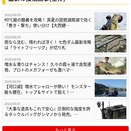
2026/08/09
40℃級の酷暑を攻略！ 真夏の琵琶湖南湖で効く
「巻き・撃ち」使い分け【大西健…
2026/08/09
雨なら沈む、晴れれば浮く！ 七色ダム最新攻略
は「ライトフリーリグ」が切り札
2026/08/08
増水＆濁りはチャンス！ 久々の霞ヶ浦で良型連
発、プロトのメガフォーゼも激ハマ…
2026/08/08
【河口湖】増水でシャローが熱い！ モンスター
級も健在、トップ＆サイトで狙え！…
2026/08/07
『大事な道具もこれで安心』圧倒的な強度を誇
るタックルバッグがシマノから発売。…
もっと見る