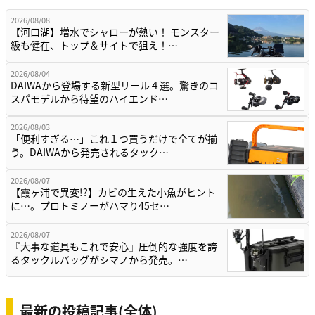
2026/08/08
【河口湖】増水でシャローが熱い！ モンスター
級も健在、トップ＆サイトで狙え！…
2026/08/04
DAIWAから登場する新型リール４選。驚きのコ
スパモデルから待望のハイエンド…
2026/08/03
「便利すぎる…」これ１つ買うだけで全てが揃
う。DAIWAから発売されるタック…
2026/08/07
【霞ヶ浦で異変!?】カビの生えた小魚がヒント
に…。プロトミノーがハマり45セ…
2026/08/07
『大事な道具もこれで安心』圧倒的な強度を誇
るタックルバッグがシマノから発売。…
最新の投稿記事(全体)