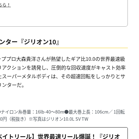
ちら！
リンター『ジリオン10』
ププロ大森貴洋さんが熱望したギア比10.0の世界最速級
リアクションを誘発し、圧倒的な回収速度がキャスト効率
たスーパーメタルボディは、その超速回転をしっかりとサ
リンターだ。
●ナイロン糸巻量：16lb-40～80m●最大巻上長：106cm／ 1回転
円（税抜き）※写真はジリオン10.0L SV TW
新作ベイトリール】世界最速リール爆誕！『ジリオ