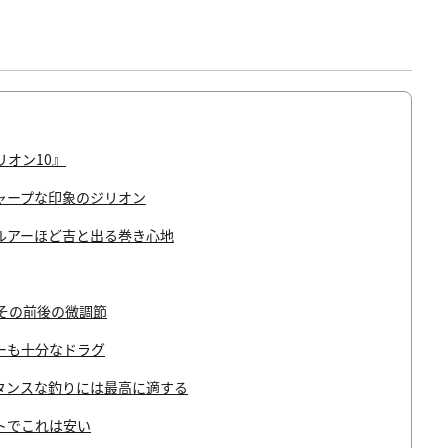
リオン10』
シャープな印象のジリオン
いルアーほど吉と出る巻き心地
はその前後の微調節
ーも十分なドラグ
スタンスな釣りには最高に適する
トでこれは安い