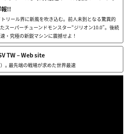
報!!
ベイトリール界に新風を吹き込む。前人未到となる驚異的
たスーパーチューンドモンスター“ジリオン10.0”。後続
最速・究極の新鋭マシンに震撼せよ！
 TW – Web site
）｡ 最先端の戦場が求めた世界最速