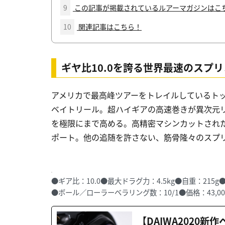
9
この記事が掲載されているルアーマガジンはこ
10
関連記事はこちら！
ギヤ比10.0を誇る世界最速のスプ
アメリカで最高峰ツアーをトレイルしているトッ
ベイトリール。超ハイギアの高速巻きが異次元
を極限にまで高める。高精密マシンカットされ
ポート。他の追随を許さない、筋骨隆々のスプ
●ギア比：10.0●最大ドラグ力：4.5kg●自重：215g
●ボール／ローラーベラリング数：10/1●価格：43,000
【DAIWA2020