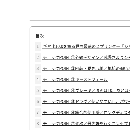
目次
1
ギヤ比10.0を誇る世界最速のスプリンター『ジ
2
チェックPOINT①外観デザイン／武骨さより
3
チェックPOINT②回転・巻き心地／抵抗の弱
4
チェックPOINT③キャストフィール
5
チェックPOINT④ブレーキ／原則は10、あと
6
チェックPOINT⑤ドラグ／使いやすいし、パワ
7
チェックPOINT⑥総合的使用感／ロングディ
8
チェックPOINT⑦価格／最先端を行くコンセプ