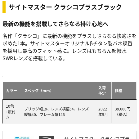
サイトマスター クラシコプラスブラック
最新の機能を搭載してさらなる掛け心地へ
名作「クラシコ」に最新の機能をプラスしさらなる快適さを
求めた1本。サイトマスターオリジナルβチタン製バネ蝶番
を採用し最高のフィット感に。レンズはもちろん超撥水
SWRレンズを搭載している。
入荷
カラー
スペック（mm）
価格
予定
10色
ブリッジ幅19、レンズ横幅54、レンズ
2022
39,600円
+度付
縦幅40、フレーム幅146
年5月
（税込）
き
サイトマスター クラシコプラ