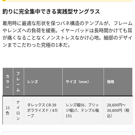
釣りに完全集中できる実践型サングラス
着用時に最適な形状を保つバネ構造のテンプルが、フレーム
やレンズへの負荷を緩衝。イヤーパッドは長時間かけても耳
が痛くなることなくノンストレスなかけ心地。細部のデザイ
ンまでこだわった究極の1本だ。
フ
カ
レ
ラ
レンズ
サイズ（mm）
価格
ー
ー
ム
ナ
タレックス CR-39
レンズ幅56、ブリッ
28,600円～
11
イ
ポラライズド / 4カ
ジ幅17、テンプル幅
30,800円（税
色
ロ
ーブ
151
込）
ン