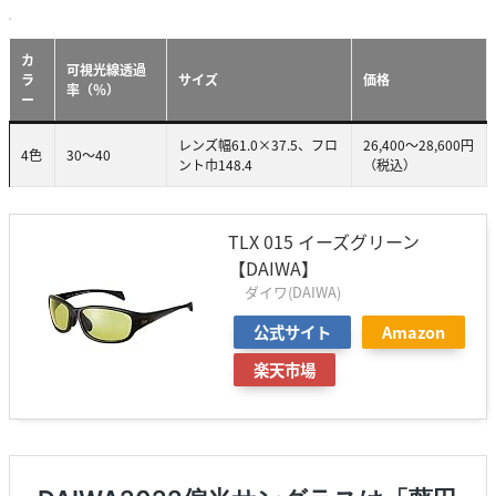
カ
可視光線透過
ラ
サイズ
価格
率（％）
ー
レンズ幅61.0×37.5、フロ
26,400～28,600円
4色
30～40
ント巾148.4
（税込）
TLX 015 イーズグリーン
【DAIWA】
ダイワ(DAIWA)
公式サイト
Amazon
楽天市場