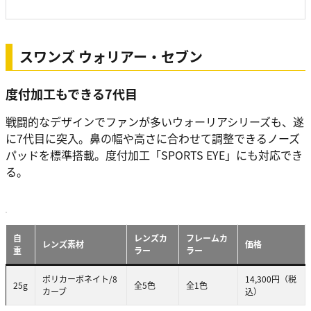
スワンズ ウォリアー・セブン
度付加工もできる7代目
戦闘的なデザインでファンが多いウォーリアシリーズも、遂
に7代目に突入。鼻の幅や高さに合わせて調整できるノーズ
パッドを標準搭載。度付加工「SPORTS EYE」にも対応でき
る。
自
レンズカ
フレームカ
レンズ素材
価格
重
ラー
ラー
ポリカーボネイト/8
14,300円（税
25g
全5色
全1色
カーブ
込）