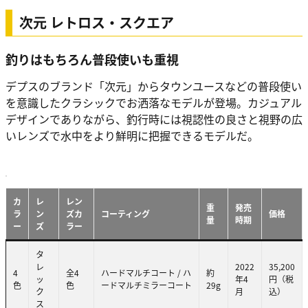
次元 レトロス・スクエア
釣りはもちろん普段使いも重視
デプスのブランド「次元」からタウンユースなどの普段使い
を意識したクラシックでお洒落なモデルが登場。カジュアル
デザインでありながら、釣行時には視認性の良さと視野の広
いレンズで水中をより鮮明に把握できるモデルだ。
カ
レ
レン
重
発売
ラ
ン
ズカ
コーティング
価格
量
時期
ー
ズ
ラー
タ
レ
2022
35,200
4
全4
ハードマルチコート / ハ
約
ッ
年4
円（税
色
色
ードマルチミラーコート
29g
ク
月
込）
ス