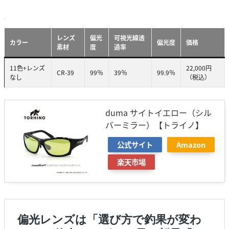
レンズ
偏光
可視光線透
カラー
偏光度
価格
素材
度
過率
11色+レンズ
22,000円
CR-39
99％
39％
99.9％
なし
（税込）
duma サイトイエロー（シル
バーミラー）【トライノ】
公式サイト
Amazon
楽天市場