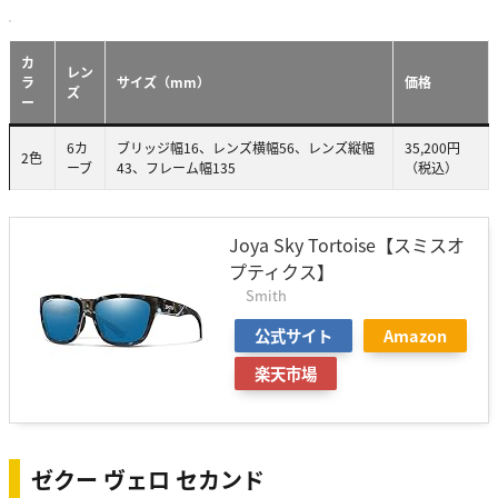
カ
レン
ラ
サイズ（mm）
価格
ズ
ー
6カ
ブリッジ幅16、レンズ横幅56、レンズ縦幅
35,200円
2色
ーブ
43、フレーム幅135
（税込）
Joya Sky Tortoise【スミスオ
プティクス】
Smith
公式サイト
Amazon
楽天市場
ゼクー ヴェロ セカンド