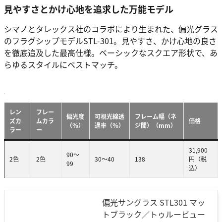
見やすさとかけ心地を追求した万能モデル
シマノとタレックス社のコラボにより生まれた、偏光グラス
のフラグシップモデルSTL-301。見やすさ、かけ心地の良さ
を徹底追及した最高仕様。ベーシックなスクエア形状で、あ
らゆるスタイルにベストマッチ。
レン
フレー
偏光度
可視光線透
フレーム幅（ネ
ズカ
ムカラ
価格
（％）
過率（％）
ジ間）（mm）
ラー
ー
31,900
90～
2色
2色
30～40
138
円（税
99
込）
偏光サングラス STL301 マッ
トブラック／トゥルービュー