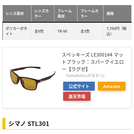
レンズカ
フレーム
フレームカ
レンズ素材
価格
ラー
素材
ラー
ポリカーボネ
7,700円（税
全9色
TR-90
全3色
イト
込）
スペッキーズ LE3001#4 マッ
トブラック：スパークイエロ
ー【ラグゼ】
Gamakatsu(がまかつ)
公式サイト
Amazon
楽天市場
シマノ STL301