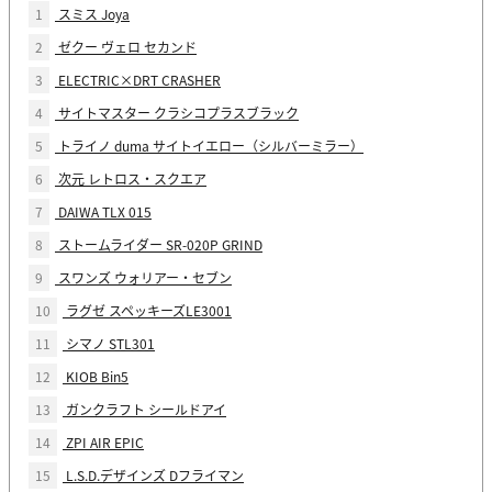
1
スミス Joya
2
ゼクー ヴェロ セカンド
3
ELECTRIC×DRT CRASHER
4
サイトマスター クラシコプラスブラック
5
トライノ duma サイトイエロー（シルバーミラー）
6
次元 レトロス・スクエア
7
DAIWA TLX 015
8
ストームライダー SR-020P GRIND
9
スワンズ ウォリアー・セブン
10
ラグゼ スペッキーズLE3001
11
シマノ STL301
12
KIOB Bin5
13
ガンクラフト シールドアイ
14
ZPI AIR EPIC
15
L.S.D.デザインズ Dフライマン