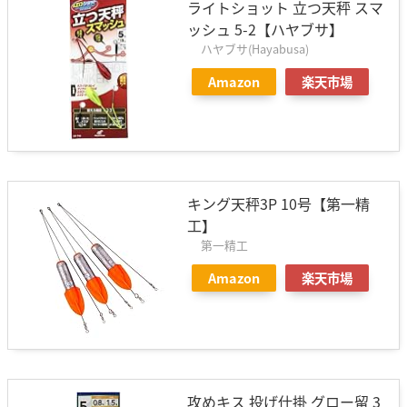
ライトショット 立つ天秤 スマ
ッシュ 5-2【ハヤブサ】
ハヤブサ(Hayabusa)
Amazon
楽天市場
キング天秤3P 10号【第一精
工】
第一精工
Amazon
楽天市場
攻めキス 投げ仕掛 グロー留 3