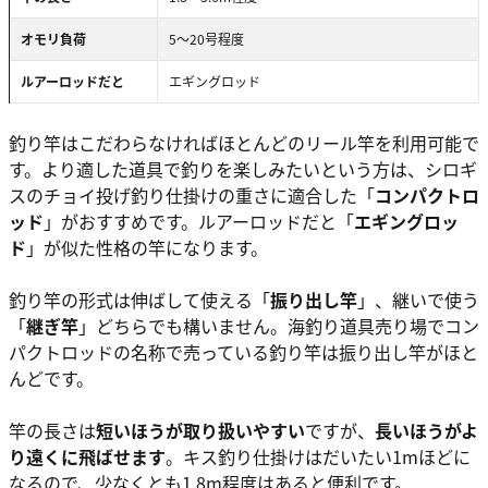
オモリ負荷
5～20号程度
ルアーロッドだと
エギングロッド
釣り竿はこだわらなければほとんどのリール竿を利用可能で
す。より適した道具で釣りを楽しみたいという方は、シロギ
スのチョイ投げ釣り仕掛けの重さに適合した「
コンパクトロ
ッド
」がおすすめです。ルアーロッドだと「
エギングロッ
ド
」が似た性格の竿になります。
釣り竿の形式は伸ばして使える「
振り出し竿
」、継いで使う
「
継ぎ竿
」どちらでも構いません。海釣り道具売り場でコン
パクトロッドの名称で売っている釣り竿は振り出し竿がほと
んどです。
竿の長さは
短いほうが取り扱いやすい
ですが、
長いほうがよ
り遠くに飛ばせます
。キス釣り仕掛けはだいたい1mほどに
なるので、少なくとも1.8m程度はあると便利です。