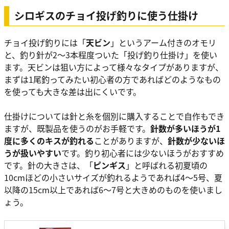
シロギスのチョイ投げ釣りに使う仕掛け
チョイ投げ釣りには「
天ビン
」というアーム付きのオモリ
と、釣り針が2～3本程度ついた「投げ釣り仕掛け」を使い
ます。天ビンは狙い方によって様々なタイプがありますが、
まずは1尾釣ってみたい初心者の方であればどのようなもの
を使っても大きな差は出にくいです。
仕掛けについては針と糸を個別に購入することで自作もでき
ますが、既製品を使うのがお手軽です。
針数が多いほうが1
度に多くのキスが釣れる
ことがありますが、
針数が少ないほ
うが扱いやすい
です。釣り初心者には少ないほうがおすすめ
です。針の大きさは、「
ピンギス
」と呼ばれる初夏頃の
10cmほどの小さいサイズが釣れるようであれば4～5号、夏
以降の15cm以上であれば6～7号と大きめのものを使いまし
ょう。