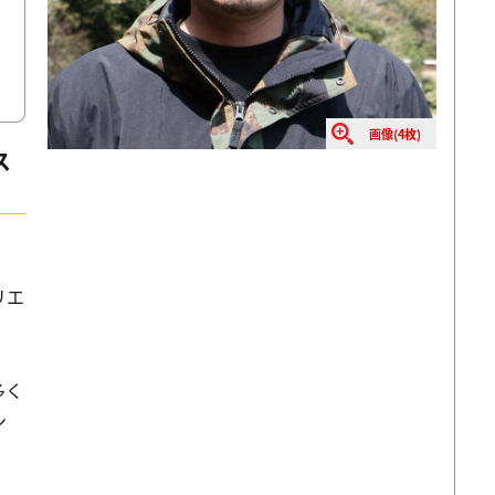
画像(4枚)
ス
リエ
多く
ン