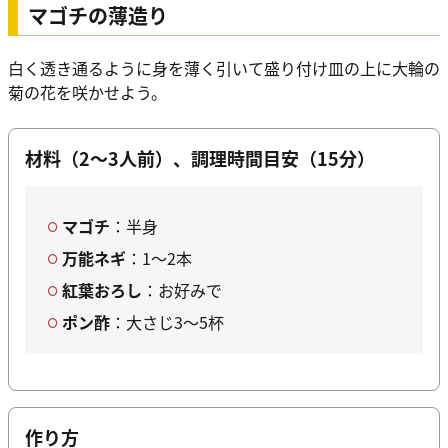
マゴチの薄造り
白く透き通るように身を薄く引いて盛り付け皿の上に大輪の
菊の花を咲かせよう。
材料（2～3人前）、調理時間目安（15分）
マゴチ
：半身
万能ネギ
：1～2本
紅葉おろし
：お好みで
ポン酢
：大さじ3～5杯
作り方