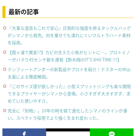
最新の記事
『大事な道具もこれで安心』圧倒的な強度を誇るタックルバッグ
がシマノから発売。何を乗せても潰れにくいウルトラハード素材
を採用。
【霞ヶ浦で異変!?】カビの生えた小魚がヒントに…。プロトミノ
ーがハマり45センチ級を連発【鈴木翔のIT’S SHO TIME !!!】
テンフィートアンダーの新製品やプロトを紹介！テスターの中山
太喜による徹底解説。
『このサイズ感が欲しかった』小型スプリットリングも楽々開閉
できるプライヤーがシマノから登場。小さすぎず大きすぎず、求
めていた使いやすさ。
完全に『別物』。10年の時を経て進化したシマノのラインが凄
い。スペクトラ採用でより強く生まれ変わった。