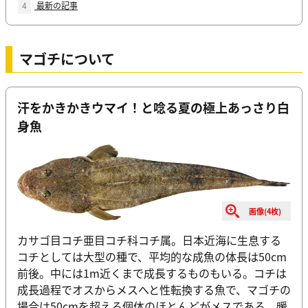
4
最新の記事
マゴチについて
汗をかきかきウマイ！と唸る夏の極上あっさり白
身魚
画像(4枚)
カサゴ目コチ亜目コチ科コチ属。日本近海に生息する
コチとしては大型の種で、平均的な成魚の体長は50cm
前後。中には1m近くまで成長するものもいる。コチは
成長過程でオスからメスへと性転換する魚で、マゴチの
場合は50cmを超える個体のほとんどがメスである。暖