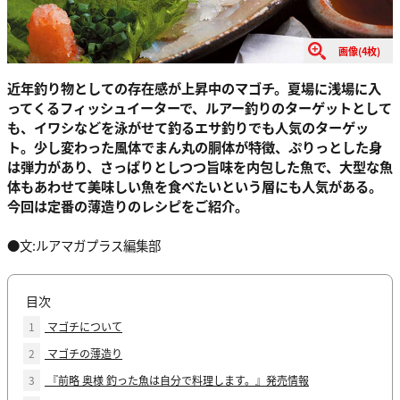
画像(4枚)
近年釣り物としての存在感が上昇中のマゴチ。夏場に浅場に入
ってくるフィッシュイーターで、ルアー釣りのターゲットとして
も、イワシなどを泳がせて釣るエサ釣りでも人気のターゲッ
ト。少し変わった風体でまん丸の胴体が特徴、ぷりっとした身
は弾力があり、さっぱりとしつつ旨味を内包した魚で、大型な魚
体もあわせて美味しい魚を食べたいという層にも人気がある。
今回は定番の薄造りのレシピをご紹介。
●文:ルアマガプラス編集部
目次
1
マゴチについて
2
マゴチの薄造り
3
『前略 奥様 釣った魚は自分で料理します。』発売情報