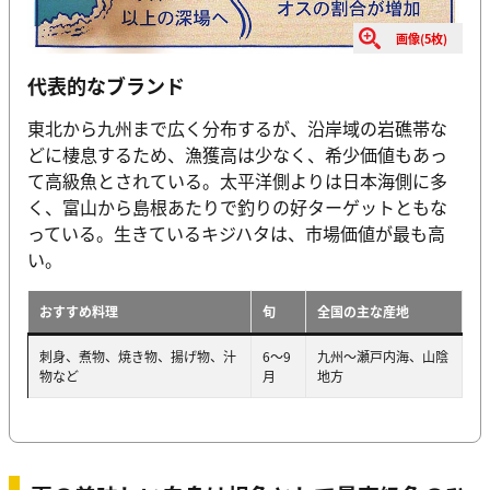
画像(5枚)
代表的なブランド
東北から九州まで広く分布するが、沿岸域の岩礁帯な
どに棲息するため、漁獲高は少なく、希少価値もあっ
て高級魚とされている。太平洋側よりは日本海側に多
く、富山から島根あたりで釣りの好ターゲットともな
っている。生きているキジハタは、市場価値が最も高
い。
おすすめ料理
旬
全国の主な産地
刺身、煮物、焼き物、揚げ物、汁
6～9
九州～瀬戸内海、山陰
物など
月
地方