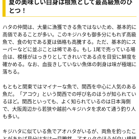
夏の美味しい白身は根魚として最高級魚のひ
とつ！
ハタの仲間は、大量に漁獲できる魚ではないため、基本的に
高価であることが多い。このキジハタも御多分にもれず高級
魚で、食の旬である夏は価格も高騰する。ただ、基本的にス
ーパーなどに並ぶことは稀である。もし 1尾で売っている場
合は、模様がはっきりとしてきれいである点を目安に鮮度を
確かめる。なお、血抜きしていない魚体の刺身は味が極端に
落ちる。
もともと関東ではマイナーな魚で、関西を中心に人気のある
魚だ。「アコウ」という関西での呼び名のほうが知られてい
るほど。関西といっても、よく知られているのは日本海側
で、大阪周辺から若狭や越前へキジハタを求めて通う釣り人
も多い。
キジハタに似ている魚でアオハタがいるが、両魚を釣ったこ
とがあれば見分け方は一目瞭然。アオハタのほうが白い横縞