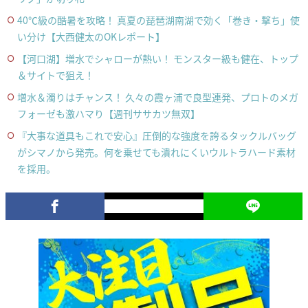
40℃級の酷暑を攻略！ 真夏の琵琶湖南湖で効く「巻き・撃ち」使
い分け【大西健太のOKレポート】
【河口湖】増水でシャローが熱い！ モンスター級も健在、トップ
＆サイトで狙え！
増水＆濁りはチャンス！ 久々の霞ヶ浦で良型連発、プロトのメガ
フォーゼも激ハマり【週刊ササカツ無双】
『大事な道具もこれで安心』圧倒的な強度を誇るタックルバッグ
がシマノから発売。何を乗せても潰れにくいウルトラハード素材
を採用。