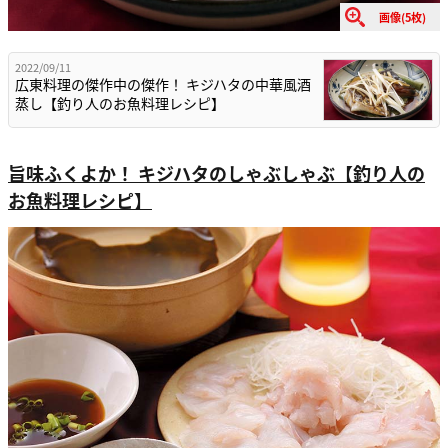
画像(5枚)
2022/09/11
広東料理の傑作中の傑作！ キジハタの中華風酒
蒸し【釣り人のお魚料理レシピ】
旨味ふくよか！ キジハタのしゃぶしゃぶ【釣り人の
お魚料理レシピ】