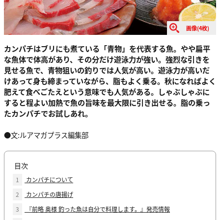
画像(4枚)
カンパチはブリにも煮ている「青物」を代表する魚。やや扁平
な魚体で体高があり、その分だけ遊泳力が強い。強烈な引きを
見せる魚で、青物狙いの釣りでは人気が高い。遊泳力が高いだ
けあって身も締まっていながら、脂もよく乗る。秋になればよく
肥えて食べごたえという意味でも人気がある。しゃぶしゃぶに
すると程よい加熱で魚の旨味を最大限に引き出せる。脂の乗っ
たカンパチでお試しあれ。
●文:ルアマガプラス編集部
目次
1
カンパチについて
2
カンパチの唐揚げ
3
『前略 奥様 釣った魚は自分で料理します。』発売情報