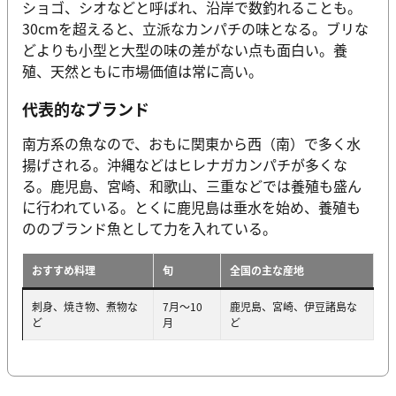
ショゴ、シオなどと呼ばれ、沿岸で数釣れることも。
30cmを超えると、立派なカンパチの味となる。ブリな
どよりも小型と大型の味の差がない点も面白い。養
殖、天然ともに市場価値は常に高い。
代表的なブランド
南方系の魚なので、おもに関東から西（南）で多く水
揚げされる。沖縄などはヒレナガカンパチが多くな
る。鹿児島、宮崎、和歌山、三重などでは養殖も盛ん
に行われている。とくに鹿児島は垂水を始め、養殖も
ののブランド魚として力を入れている。
おすすめ料理
旬
全国の主な産地
刺身、焼き物、煮物な
7月～10
鹿児島、宮崎、伊豆諸島な
ど
月
ど