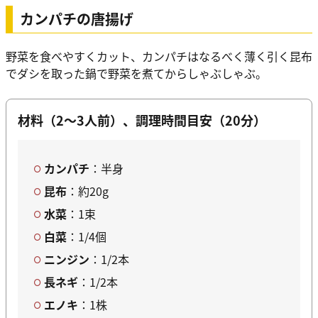
カンパチの唐揚げ
野菜を食べやすくカット、カンパチはなるべく薄く引く昆布
でダシを取った鍋で野菜を煮てからしゃぶしゃぶ。
材料（2～3人前）、調理時間目安（20分）
カンパチ
：半身
昆布
：約20g
水菜
：1束
白菜
：1/4個
ニンジン
：1/2本
長ネギ
：1/2本
エノキ
：1株