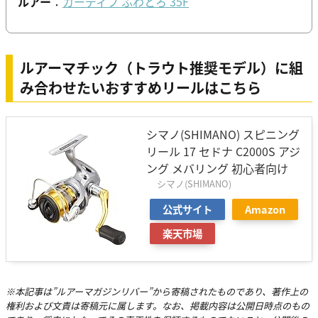
ルアー
：
カーディフ ふわとろ 35F
ルアーマチック（トラウト推奨モデル）に組
み合わせたいおすすめリールはこちら
シマノ(SHIMANO) スピニング
リール 17 セドナ C2000S アジ
ング メバリング 初心者向け
シマノ(SHIMANO)
公式サイト
Amazon
楽天市場
※本記事は”ルアーマガジンリバー”から寄稿されたものであり、著作上の
権利および文責は寄稿元に属します。なお、掲載内容は公開日時点のもの