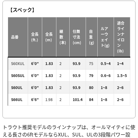
【スペック】
適合
ルア
ライ
継
仕舞
自
全長
全長
ーウ
ンナ
適
品番
数
寸法
重
(ft.)
(m)
ェイ
イロ
ン
(本)
(cm)
(g)
ト(g)
ン
(lb)
S60XUL
6’0″
1.83
2
93.9
75
0.5~4
1~4
0.
S60SUL
6’0″
1.83
2
93.9
79
0.6~6
1.5~5
0.
S60UL
6’0″
1.83
2
93.9
80
1~8
2~6
0.
S66UL
6’6″
1.98
2
101.4
84
1~8
2~6
0.
トラウト推奨モデルのラインナップは、オールマイティに使
える長さの6ftモデルならXUL、SUL、ULの3段階パワー設