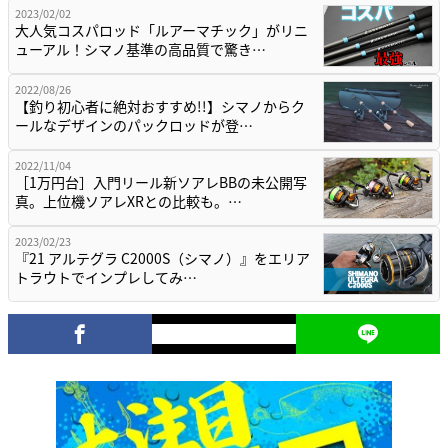
2023/02/02
大人気コスパロッド「ルアーマチック」がリニ
ューアル！シマノ基準の高品質で驚き…
2022/08/26
【釣り初心者に絶対おすすめ!!】シマノからク
ールなデザインのパックロッドが登…
2022/11/04
［1万円台］入門リール新ソアレBBの未公開写
真。上位機ソアレXRとの比較も。…
2023/02/23
『21 アルテグラ C2000S（シマノ）』をエリア
トラウトでインプレしてみ…