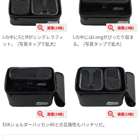
画像(14枚)
画像(14枚)
Lの中にSとMがシンデレラフィ
Lの中にはLongがぴったり収ま
ット。
[写真タップで拡大]
る。
[写真タップで拡大]
画像(14枚)
画像(14枚)
EVAショルダーバッカン40との互換性もバッチリだ。