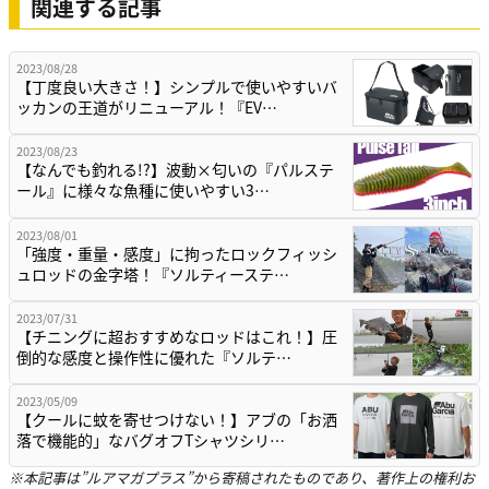
関連する記事
2023/08/28
【丁度良い大きさ！】シンプルで使いやすいバ
ッカンの王道がリニューアル！『EV…
2023/08/23
【なんでも釣れる!?】波動×匂いの『パルステ
ール』に様々な魚種に使いやすい3…
2023/08/01
「強度・重量・感度」に拘ったロックフィッシ
ュロッドの金字塔！『ソルティーステ…
2023/07/31
【チニングに超おすすめなロッドはこれ！】圧
倒的な感度と操作性に優れた『ソルテ…
2023/05/09
【クールに蚊を寄せつけない！】アブの「お洒
落で機能的」なバグオフTシャツシリ…
※本記事は”ルアマガプラス”から寄稿されたものであり、著作上の権利お