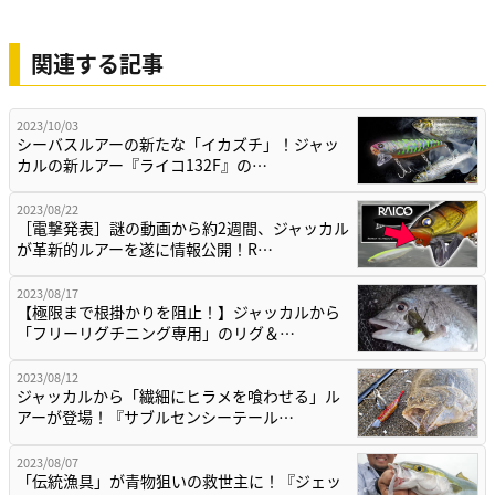
関連する記事
2023/10/03
シーバスルアーの新たな「イカズチ」！ジャッ
カルの新ルアー『ライコ132F』の…
2023/08/22
［電撃発表］謎の動画から約2週間、ジャッカル
が革新的ルアーを遂に情報公開！R…
2023/08/17
【極限まで根掛かりを阻止！】ジャッカルから
「フリーリグチニング専用」のリグ＆…
2023/08/12
ジャッカルから「繊細にヒラメを喰わせる」ル
アーが登場！『サブルセンシーテール…
2023/08/07
「伝統漁具」が青物狙いの救世主に！『ジェッ