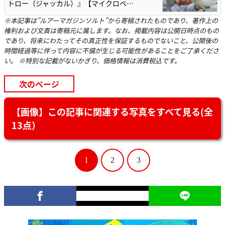
トロー（ジャッカル）』【マイクロベ…
※本記事は”ルアーマガジンソルト”から寄稿されたものであり、著作上の
権利および文責は寄稿元に属します。なお、掲載内容は公開日時点のもの
であり、将来にわたってその真正性を保証するものでないこと、公開後の
時間経過等に伴って内容に不備が生じる可能性があることをご了承くださ
い。 ※特別な記載がないかぎり、価格情報は消費税込です。
次のページ
【画像】この記事に関連する写真をすべて見る(全
13点）
1
2
3