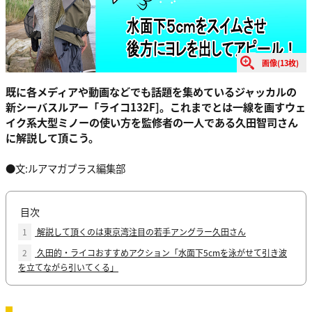
画像(13枚)
既に各メディアや動画などでも話題を集めているジャッカルの
新シーバスルアー「ライコ132F]。これまでとは一線を画すウェ
イク系大型ミノーの使い方を監修者の一人である久田智司さん
に解説して頂こう。
●文:ルアマガプラス編集部
目次
1
解説して頂くのは東京湾注目の若手アングラー久田さん
2
久田的・ライコおすすめアクション「水面下5cmを泳がせて引き波
を立てながら引いてくる」