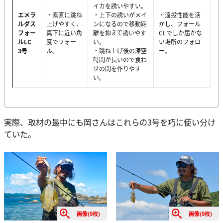
イカを誘いやすい。
エメラ
・素直に跳ね
・上下の誘いがメイ
・遠投性能を活
ルダス
上げやすく、
ンになるので移動距
かし、フォール
フォー
真下に近い角
離を抑えて誘いやす
CLでしか届かな
ルLC
度でフォー
い。
い場所のフォロ
3号
ル。
・跳ね上げ後の滞空
ー。
時間が長いので食わ
せの間を作りやす
い。
実際、取材の最中にも岡さんはこれらの3号を巧に使い分け
ていた。
画像(9枚)
画像(9枚)