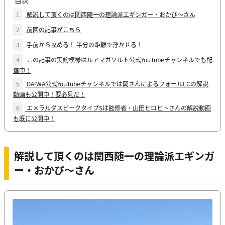
1
解説して頂くのは関西随一の理論派エギンガー・おかぴ～さん
2
前回の記事がこちら
3
手前から攻める！ 半分の距離で浮かせる！
4
この記事の実釣模様はルアマガソルト公式YouTubeチャンネルでも配
信中！
5
DAIWA公式YouTubeチャンネルでは岡さんによるフォールLCの解説
動画も公開中！要必見だ！
6
エメラルダスピークタイプSは監修者・山田ヒロヒトさんの解説動画
も既に公開中！
解説して頂くのは関西随一の理論派エギンガ
ー・おかぴ～さん