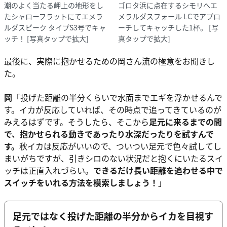
潮のよく当たる岬上の地形をし
ゴロタ浜に点在するシモリへエ
たシャローフラットにてエメラ
メラルダスフォール LCでアプロ
ルダスピーク タイプS3号でキャ
ーチしてキャッチした1杯。
[写
ッチ！
[写真タップで拡大]
真タップで拡大]
最後に、実際に抱かせるための岡さん流の極意をお聞きし
た。
岡
「投げた距離の半分くらいで水面までエギを浮かせるんで
す。イカが反応していれば、その時点で追ってきているのが
みえるはずです。そうしたら、そこから
足元に来るまでの間
で、抱かせられる動きであったり水深だったりを試すんで
す。
秋イカは反応がいいので、ついつい足元で色々試してし
まいがちですが、引きシロのない状況だと抱くにいたるスイ
ッチは正直入れづらい。
できるだけ長い距離を追わせる中で
スイッチをいれる方法を模索しましょう！
」
足元ではなく投げた距離の半分からイカを目視す