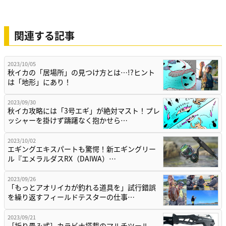
関連する記事
2023/10/05
秋イカの「居場所」の見つけ方とは…!?ヒント
は「地形」にあり！
2023/09/30
秋イカ攻略には「3号エギ」が絶対マスト！プレ
ッシャーを掛けず躊躇なく抱かせら…
2023/10/02
エギングエキスパートも驚愕！新エギングリー
ル『エメラルダスRX（DAIWA）…
2023/09/26
「もっとアオリイカが釣れる道具を」試行錯誤
を繰り返すフィールドテスターの仕事…
2023/09/21
［折り畳み式］カラビナ搭載のマルチツール。