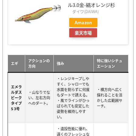
ル3.0金-縞オレンジ杉
ダイワ(DAIWA)
Amazon
楽天市場
アクションの
特に強いシチュ
エギ
強み
方向
エーション
・レンジキープしや
すく、シャローでも
エメラ
水面を割らずに何度
・横方向へ広く
ルダス
・山なりでな
もダートで誘える。
探れることを活
ピーク
い、左右方向
・風でラインがひっ
かした広範囲サ
タイプ
へのダート。
ぱられても安定した
ーチ。
S 3号
姿勢を維持しやす
い。
・遠投性能に優れ、
遠くのフレッシュな