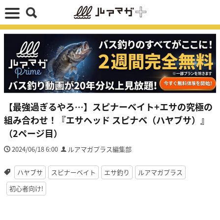
【最強過ぎるやろ…】スピナーベイト+エサの究極の
組み合わせ！『エサヘッド スピナベ（ハヤブサ）』
（2ページ目）
2024/06/18 6:00
ルアマガプラス編集部
ハヤブサ
スピナーベイト
エサ釣り
ルアマガプラス
初心者向け!