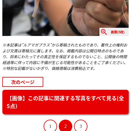
画像(5枚)
※本記事は”ルアマガプラス”から寄稿されたものであり、著作上の権利お
よび文責は寄稿元に属します。なお、掲載内容は公開日時点のものであ
り、将来にわたってその真正性を保証するものでないこと、公開後の時間
経過等に伴って内容に不備が生じる可能性があることをご了承ください。
※特別な記載がないかぎり、価格情報は消費税込です。
次のページ
【画像】この記事に関連する写真をすべて見る(全
5点）
1
2
3