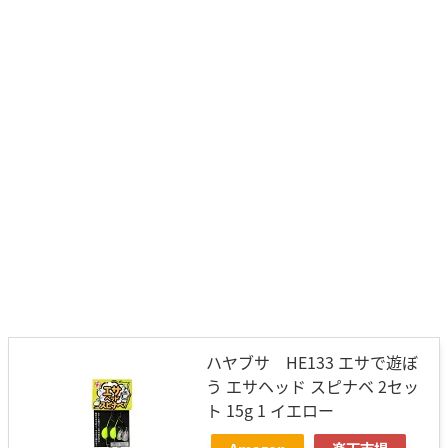
ハヤブサ HE133 エサで遊ぼ
う エサヘッド スピナベ 2セッ
ト 15g 1 イエロー