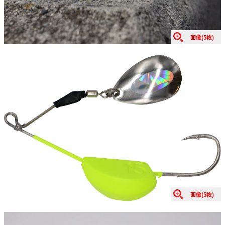
画像(5枚)
画像(5枚)